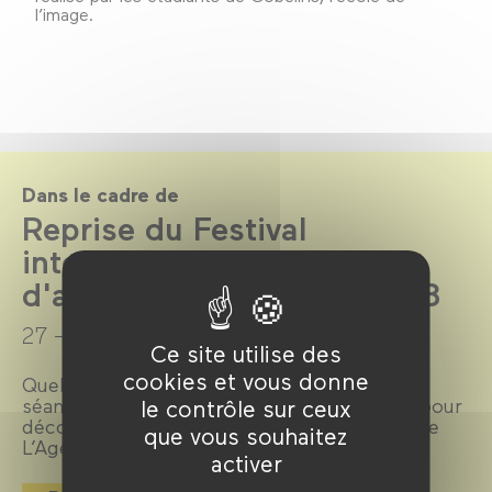
l’image.
Dans le cadre de
Reprise du Festival
international du film
d'animation d'Annecy 2018
27 → 28 juin 2018
Ce site utilise des
cookies et vous donne
Quelques jours après les festivités, quatre
séances sont proposées au public parisien pour
le contrôle sur ceux
découvrir le palmarès 2018 et la sélection de
que vous souhaitez
L’Agence du court métrage.
activer