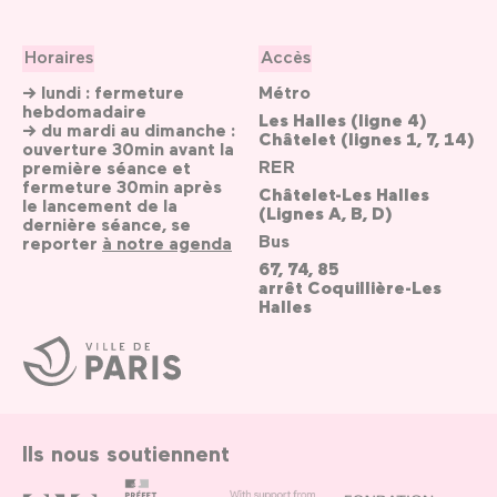
Horaires
Accès
→ lundi : fermeture
Métro
hebdomadaire
Les Halles (ligne 4)
→ du mardi au dimanche :
Châtelet (lignes 1, 7, 14)
ouverture 30min avant la
RER
première séance et
fermeture 30min après
Châtelet-Les Halles
le lancement de la
(Lignes A, B, D)
dernière séance, se
Bus
reporter
à notre agenda
67, 74, 85
arrêt Coquillière-Les
Halles
Ville
de
Paris
Ils nous soutiennent