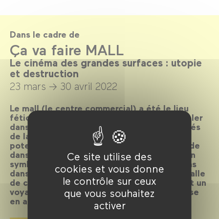
Dans le cadre de
Ça va faire MALL
Le cinéma des grandes surfaces : utopie
et destruction
23 mars →
30 avril 2022
Le mall (le centre commercial) a été le lieu
fétiche d’un XXe siècle qui a voulu rassembler
dans un espace unique toutes les possibilités
de la vie moderne. Le cinéma a repéré le
potentiel narratif et loufoque de ce « monde
dans un monde », et en a fait un décor et un
Ce site utilise des
symbole de toute une époque. Voir ces films
cookies et vous donne
dans le lieu même où ils s’enracinent, une salle
le contrôle sur ceux
de cinéma dans le Forum des Halles, promet un
voyage passionnant et une vertigineuse mise
que vous souhaitez
en abîme.
activer