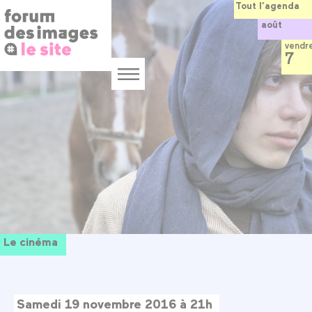
Panneau de gestion des cookies
Aller
Tout l’agenda
au
août
contenu
principal
vendr
7
Menu
Le cinéma
Samedi 19 novembre 2016 à 21h