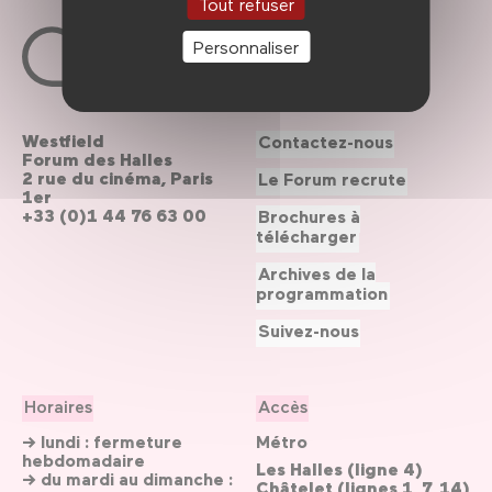
Tout refuser
Personnaliser
Westfield
Contactez-nous
Forum des Halles
2 rue du cinéma, Paris
Le Forum recrute
1er
+33 (0)1 44 76 63 00
Brochures à
télécharger
Archives de la
programmation
Suivez-nous
Horaires
Accès
→ lundi : fermeture
Métro
hebdomadaire
Les Halles (ligne 4)
→ du mardi au dimanche :
Châtelet (lignes 1, 7, 14)