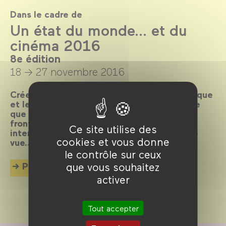
Dans le cadre de
Un état du monde… et du
cinéma 2016
8e édition
18 → 27 novembre 2016
Créer un dialogue entre le monde géopolitique
et le cinéma, découvrir grâce aux images ce
que vivent les hommes au-delà de nos
frontières, appréhender les enjeux
Ce site utilise des
internationaux en confrontant les points de
cookies et vous donne
vue…
le contrôle sur ceux
Plus d'info
que vous souhaitez
activer
Tout accepter