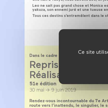
Leo ne sait pas grand chose et Monica est
yakuza, son ennemi juré et une tueuse env
Tous ces destins s’entremêlent dans le st
Ce site util
Dans le cadre de
Reprise de la Qu
Réalisateurs 201
51e édition
30 mai →
9 juin 2019
Rendez‑vous incontournable du 7e Art,
route vers l’inattendu, le singulier, le 