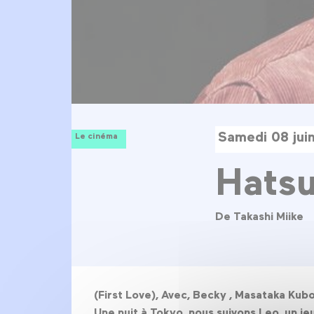
Samedi 08 jui
Le cinéma
Hatsu
De Takashi Miike
(First Love), Avec, Becky , Masataka Ku
Une nuit à Tokyo, nous suivons Leo, un j