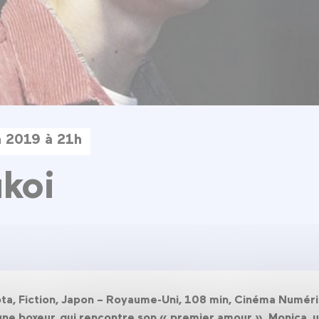
n 2019 à 21h
koi
bota, Fiction, Japon – Royaume-Uni, 108 min, Cinéma Numér
eune boxeur, qui rencontre son « premier amour », Monica, 