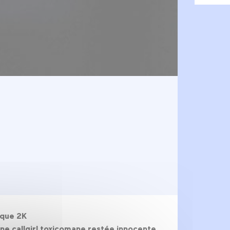
ique 2K
une callgirl toxicomane restée innocente.