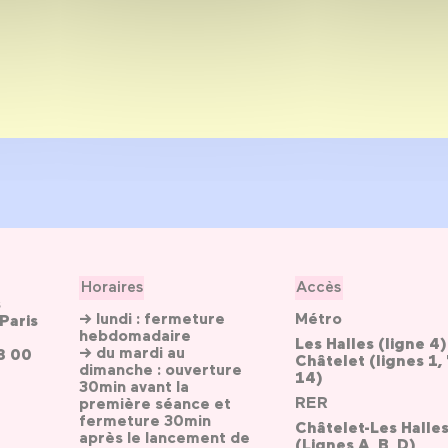
Horaires
Accès
s
→ lundi : fermeture
Métro
Paris
hebdomadaire
Les Halles (ligne 4)
→ du mardi au
3 00
Châtelet (lignes 1, 
dimanche : ouverture
14)
30min avant la
RER
première séance et
fermeture 30min
Châtelet-Les Halle
après le lancement de
(Lignes A, B, D)