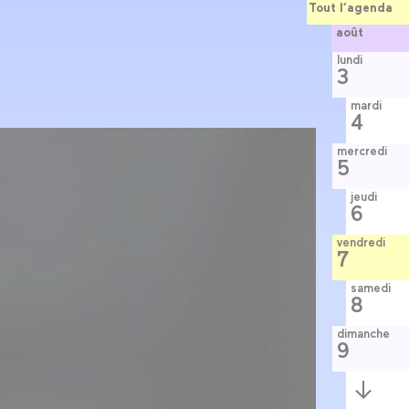
Tout l’agenda
août
lundi
3
mardi
4
mercredi
5
jeudi
6
vendredi
7
samedi
8
dimanche
9
Semaine
suivante