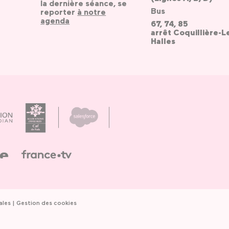
la dernière séance, se
Bus
reporter
à notre
agenda
67, 74, 85
arrêt Coquillière-L
Halles
ales
Gestion des cookies