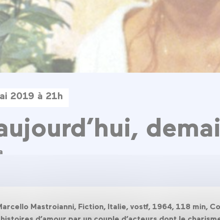
ai 2019 à 21h
 aujourd’hui, dema
a
Marcello Mastroianni, Fiction, Italie, vostf, 1964, 118 min,
s histoires d’amour par un couple d’acteurs dont le charisme 