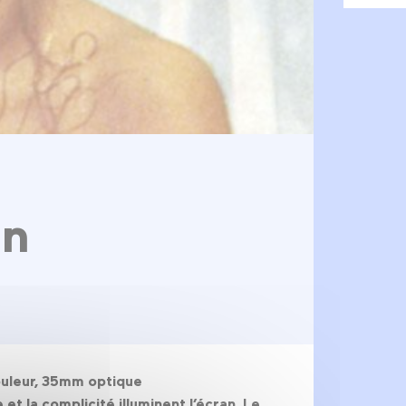
in
 Couleur, 35mm optique
et la complicité illuminent l’écran. Le