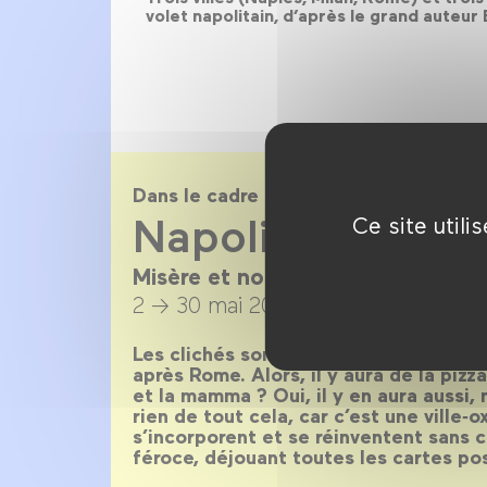
volet napolitain, d’après le grand auteur
Dans le cadre de
Napoli !
Ce site util
Misère et noblesse en 30 films
2 → 30 mai 2019
Les clichés sont légion sur Naples, la vi
après Rome. Alors, il y aura de la piz
et la mamma ? Oui, il y en aura aussi,
rien de tout cela, car c’est une ville‑
s’incorporent et se réinventent sans c
féroce, déjouant toutes les cartes pos