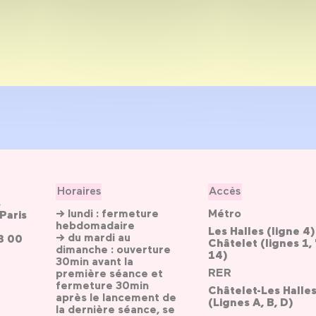
Horaires
Accès
s
→ lundi : fermeture
Métro
Paris
hebdomadaire
Les Halles (ligne 4)
→ du mardi au
3 00
Châtelet (lignes 1, 
dimanche : ouverture
14)
30min avant la
RER
première séance et
fermeture 30min
Châtelet-Les Halle
après le lancement de
(Lignes A, B, D)
la dernière séance, se