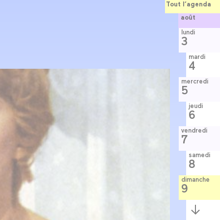
Tout l’agenda
août
lundi
3
mardi
4
mercredi
5
jeudi
6
vendredi
7
samedi
8
dimanche
9
Semaine
suivante