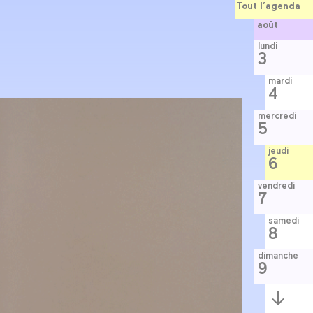
Tout l’agenda
août
lundi
3
mardi
4
mercredi
5
jeudi
6
vendredi
7
samedi
8
dimanche
9
Semaine
suivante