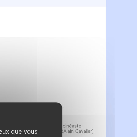
ma. Dans sa jeunesse, il a été cinéaste.
ceux que vous
 de la Française des jeux. » (Alain Cavalier)