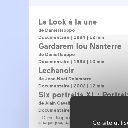
Le Look à la une
de Daniel Isoppo
Documentaire | 1984 | 12 min
Gardarem lou Nanterre
de Daniel Isoppo
Documentaire | 1994 | 10 min
Lechanoir
de Jean‑Noël Delamarre
Documentaire | 2002 | 12 min
Six portraits XL : Portra
de Alain Cavalier
Documentaire | France | 2017 | 52 min 
« Daniel Isoppo écrit les courts textes qu’il
Ce site util
Chaque jour, dans les cafés, il joue au Rapid