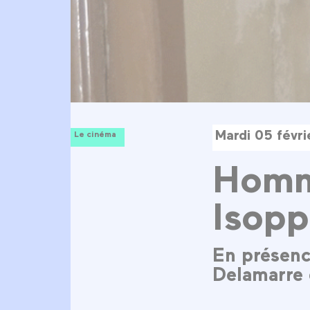
Mardi 05 févr
Le cinéma
Homm
Isop
En présenc
Delamarre 