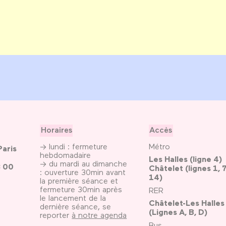
Horaires
Accès
→ lundi : fermeture
Métro
Paris
hebdomadaire
Les Halles (ligne 4)
→ du mardi au dimanche
3 00
Châtelet (lignes 1, 7
: ouverture 30min avant
14)
la première séance et
fermeture 30min après
RER
le lancement de la
Châtelet-Les Halles
dernière séance, se
(Lignes A, B, D)
reporter
à notre agenda
Bus