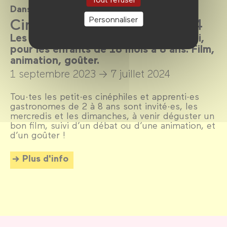
Dans le cadre de
Personnaliser
CinéKids saison 2023-2024
Les mercredis et dimanches après-midi,
pour les enfants de 18 mois à 8 ans. Film,
animation, goûter.
1 septembre 2023 →
7 juillet 2024
Tou·tes les petit·es cinéphiles et apprenti·es
gastronomes de 2 à 8 ans sont invité·es, les
mercredis et les dimanches, à venir déguster un
bon film, suivi d’un débat ou d’une animation, et
d’un goûter !
Plus d'info