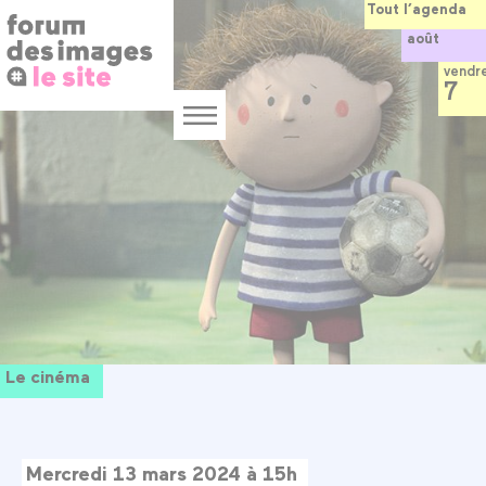
Panneau de gestion des cookies
Aller
Tout l’agenda
au
août
contenu
principal
vendr
7
Menu
Le cinéma
Mercredi 13 mars 2024 à 15h