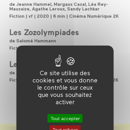
de Jeanne Hammel, Margaux Cazal, Léa Rey-
Mauzaize, Agathe Leroux, Sandy Lachkar
Fiction | vf | 2020 | 6 min | Cinéma Numérique 2K
Les Zozolympiades
de Salomé Hammann
Fiction | vf | 2019 | 4 min | Vidéo
Le Chemin de la Victoire
Ce site utilise des
de Clotilde Zimille Tran
cookies et vous donne
Fiction | vf | 2022 | 5 min | Cinéma Numérique 2K
le contrôle sur ceux
que vous souhaitez
activer
Tout accepter
Tout refuser