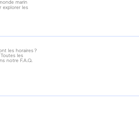
 monde marin
 explorer les
nt les horaires ?
? Toutes les
ns notre F.A.Q.