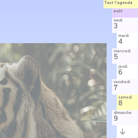
Tout l’agenda
août
lundi
3
mardi
4
mercredi
5
jeudi
6
vendredi
7
samedi
8
dimanche
9
Semaine
suivante