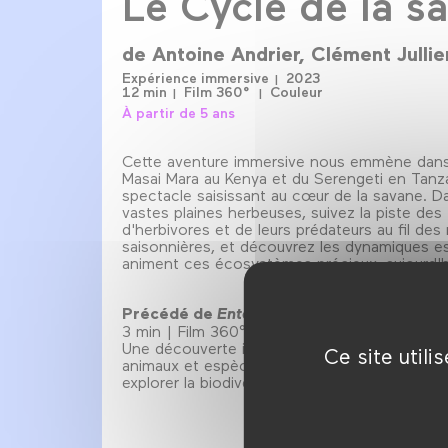
Le Cycle de la s
de
Antoine Andrier
Clément Jullie
Expérience immersive
2023
12 min
Film 360°
Couleur
À partir de 5 ans
Cette aventure immersive nous emmène dans
Masai Mara au Kenya et du Serengeti en Tanz
spectacle saisissant au cœur de la savane. D
vastes plaines herbeuses, suivez la piste des
d'herbivores et de leurs prédateurs au fil des
saisonnières, et découvrez les dynamiques es
animent ces écosystèmes précieux, aujourd'
Précédé de
Enter A Charming World
3 min | Film 360° | couleur
Une découverte immersive en 360° auprès d
Ce site util
animaux et espèces adorables du monde entie
explorer la biodiversité des cinq continents.