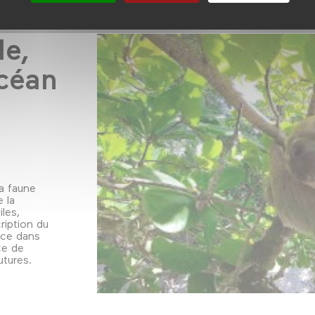
le,
océan
la faune
 la
iles,
ription du
ace dans
ce de
utures.