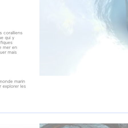
 coralliens
ue qui y
fiques
e mer en
uer mais
 monde marin
 explorer les