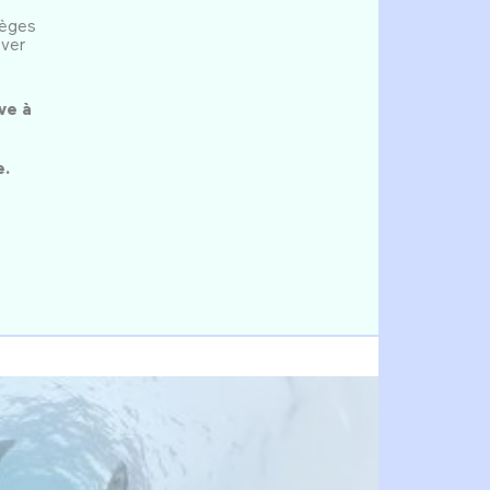
ièges
uver
ve à
e.