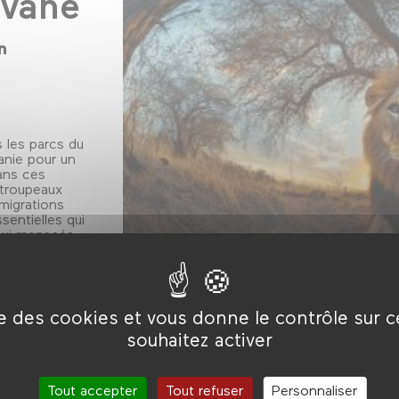
avane
n
 les parcs du
anie pour un
ans ces
 troupeaux
 migrations
sentielles qui
hui menacés.
es bébés
ise des cookies et vous donne le contrôle sur 
r, pour
souhaitez activer
Tout accepter
Tout refuser
Personnaliser