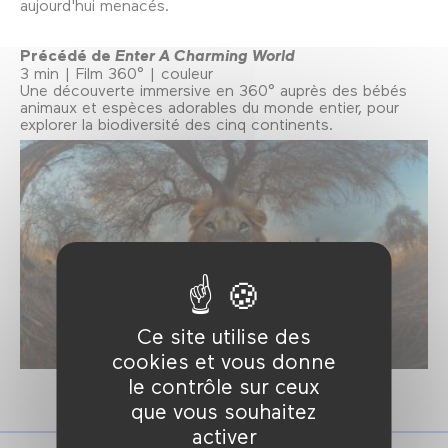
aujourd'hui menacés.
Précédé de
Enter A Charming World
3 min | Film 360° | couleur
Une découverte immersive en 360° auprès des bébés
animaux et espèces adorables du monde entier, pour
explorer la biodiversité des cinq continents.
Ce site utilise des
cookies et vous donne
le contrôle sur ceux
que vous souhaitez
activer