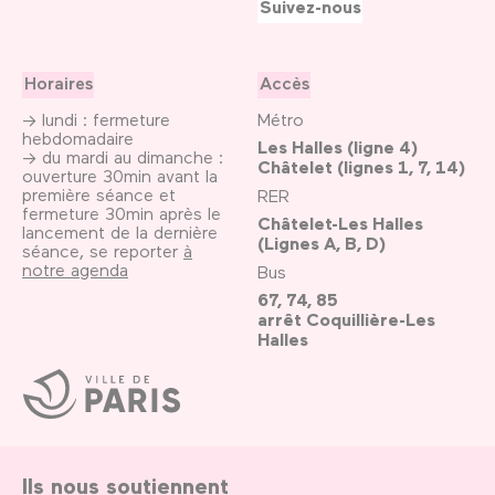
Suivez-nous
Horaires
Accès
→ lundi : fermeture
Métro
hebdomadaire
Les Halles (ligne 4)
→ du mardi au dimanche :
Châtelet (lignes 1, 7, 14)
ouverture 30min avant la
première séance et
RER
fermeture 30min après le
Châtelet-Les Halles
lancement de la dernière
(Lignes A, B, D)
séance, se reporter
à
notre agenda
Bus
67, 74, 85
arrêt Coquillière-Les
Halles
Ville
de
Paris
Ils nous soutiennent