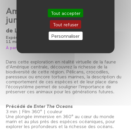
Amérique centrale, entre
Tout accepter
jungle et océan
Tout refuser
de
Lucie Damase
Personnaliser
Expérience immersive
2024
11 min
Film 360°
Couleur
À partir de 5 ans
Dans cette exploration en réalité virtuelle de la faune
d'Amérique centrale, découvrez la richesse de la
biodiversité de cette région. Pélicans, crocodiles,
paresseux ou encore tortues marines, la description du
comportement de ces espèces et de leur place dans
l'écosystème permet de souligner l'importance de
préserver ces animaux pour les générations futures.
Précédé de
Enter The Oceans
3 min | Film 360° | couleur
Une plongée immersive en 360° au cœur du monde
marin et au plus près des espèces océaniques, pour
explorer les profondeurs et la richesse des océans.