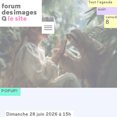
Panneau de gestion des cookies
Aller
Tout l’agenda
au
août
contenu
principal
samedi
8
Menu
POPUP!
Dimanche 28 juin 2026 à 15h