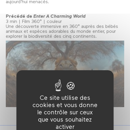
aujourd'hui menacés.
Précédé de
Enter A Charming World
3 min | Film 360° | couleur
Une découverte immersive en 360° auprès des bébés
animaux et espèces adorables du monde entier, pour
explorer la biodiversité des cinq continents.
Ce site utilise des
cookies et vous donne
le contrôle sur ceux
que vous souhaitez
activer