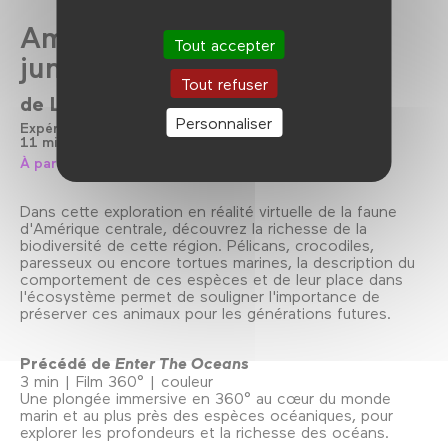
Amérique centrale, entre
Tout accepter
jungle et océan
Tout refuser
de
Lucie Damase
Personnaliser
Expérience immersive
2024
11 min
Film 360°
Couleur
À partir de 5 ans
Dans cette exploration en réalité virtuelle de la faune
d'Amérique centrale, découvrez la richesse de la
biodiversité de cette région. Pélicans, crocodiles,
paresseux ou encore tortues marines, la description du
comportement de ces espèces et de leur place dans
l'écosystème permet de souligner l'importance de
préserver ces animaux pour les générations futures.
Précédé de
Enter The Oceans
3 min | Film 360° | couleur
Une plongée immersive en 360° au cœur du monde
marin et au plus près des espèces océaniques, pour
explorer les profondeurs et la richesse des océans.