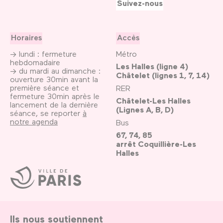
Suivez-nous
Horaires
Accès
→ lundi : fermeture
Métro
hebdomadaire
Les Halles (ligne 4)
→ du mardi au dimanche :
Châtelet (lignes 1, 7, 14)
ouverture 30min avant la
première séance et
RER
fermeture 30min après le
Châtelet-Les Halles
lancement de la dernière
(Lignes A, B, D)
séance, se reporter
à
notre agenda
Bus
67, 74, 85
arrêt Coquillière-Les
Halles
Ville
de
Paris
Ils nous soutiennent