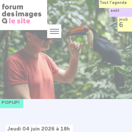
Panneau de gestion des cookies
Aller
Tout l’agenda
au
août
contenu
principal
jeudi
6
Menu
POPUP!
Jeudi 04 juin 2026 à 18h