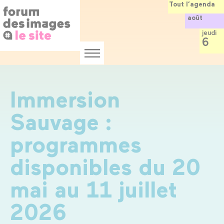
Panneau de gestion des cookies
Aller
Tout l’agenda
au
août
contenu
principal
jeudi
6
Menu
Immersion
Sauvage :
programmes
disponibles du 20
mai au 11 juillet
2026