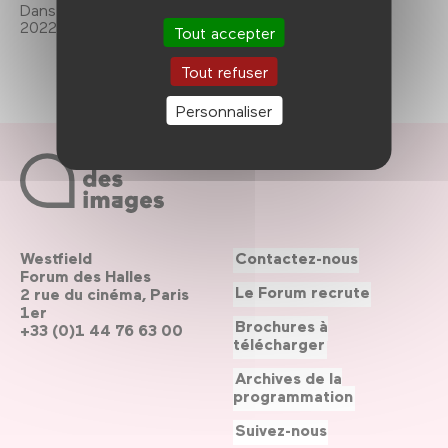
Dans le cadre de >Ready>Players, du 2 au 6 février
2022.
Tout accepter
Tout refuser
Personnaliser
Westfield
Contactez-nous
Forum des Halles
Le Forum recrute
2 rue du cinéma, Paris
1er
Brochures à
+33 (0)1 44 76 63 00
télécharger
Archives de la
programmation
Suivez-nous