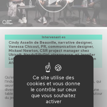
Intervenant·es
Cindy Asselin de Beauville, narrative designer,
Vanessa Chicout, PR, communication designer,
Mickael Newton, CSR project manager chez
Ubisoft, NerdySillyGirl, streameuse, et Jennifer
Lufau, fondatrice et présidente de l'association
Afrogameuses.
Ce site utilise des
Qu’en est-il de la représentation des minorités dans
l’industrie du jeu vidéo? L’association Afrogameuses, qui
cookies et vous donne
œuvre au quotidien pour y favoriser la mixité et la
le contrôle sur ceux
diversité, propose des pistes de réflexion à travers une
table ronde suivie d’une session de stream en live autour
que vous souhaitez
du jeu
Arisen
, soutenu par l’association.
activer