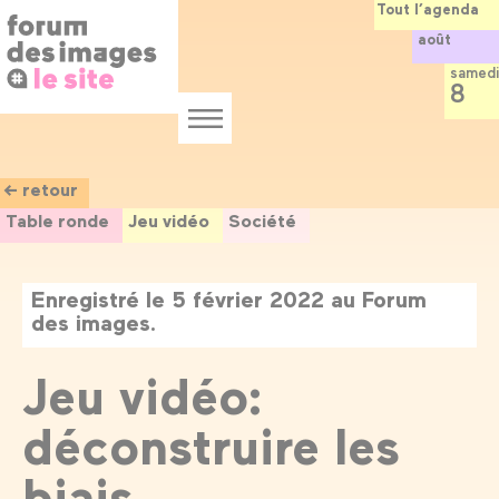
Panneau de gestion des cookies
Aller
Tout l’agenda
au
août
contenu
principal
samedi
8
Menu
← retour
Table ronde
Jeu vidéo
Société
Enregistré le 5 février 2022 au Forum
des images.
Jeu vidéo:
déconstruire les
biais