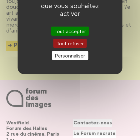
toujours la même : une initiation au cinéma en
que vous souhaitez
douceur, avec la projection de merveilles du 7e
art accompagnées d’artistes du spectacle
activer
vivant. En somme, trois week-ends et deux
mercredis d’images et de musique, d’ateliers et
d’animations à hauteur des plus petits !
Tout accepter
Tout refuser
Plus d'info
Personnaliser
Westfield
Contactez-nous
Forum des Halles
Le Forum recrute
2 rue du cinéma, Paris
1er