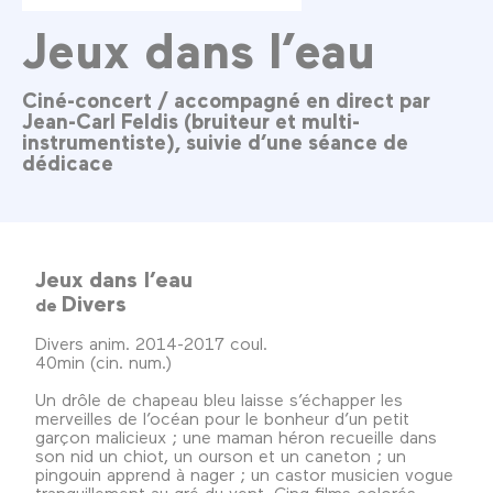
Jeux dans l’eau
Ciné-concert / accompagné en direct par
Jean-Carl Feldis (bruiteur et multi-
instrumentiste), suivie d’une séance de
dédicace
Jeux dans l’eau
Divers
de
Divers anim. 2014-2017 coul.
40min (cin. num.)
Un drôle de chapeau bleu laisse s’échapper les
merveilles de l’océan pour le bonheur d’un petit
garçon malicieux ; une maman héron recueille dans
son nid un chiot, un ourson et un caneton ; un
pingouin apprend à nager ; un castor musicien vogue
tranquillement au gré du vent. Cinq films colorés,