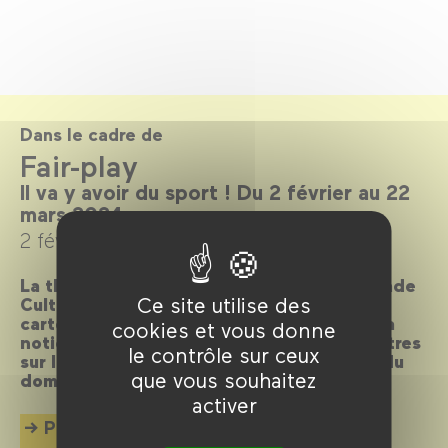
Dans le cadre de
Fair-play
Il va y avoir du sport ! Du 2 février au 22
mars 2024.
2 février →
22 mars 2024
La thématique ! Dans le cadre de l’Olympiade
Ce site utilise des
Culturelle, les sportifs et les sportives ont
carte blanche au
Forum des images
. Mais la
cookies et vous donne
notion de fair-play ouvre quantité de fenêtres
le contrôle sur ceux
sur le monde contemporain, bien au‑delà du
que vous souhaitez
domaine sportif…
activer
Plus d'info