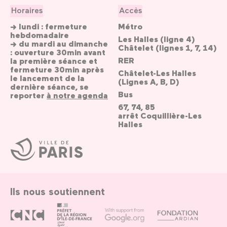
Horaires
Accès
→ lundi : fermeture
Métro
hebdomadaire
Les Halles (ligne 4)
→ du mardi au dimanche
Châtelet (lignes 1, 7, 14)
: ouverture 30min avant
RER
la première séance et
fermeture 30min après
Châtelet-Les Halles
le lancement de la
(Lignes A, B, D)
dernière séance, se
Bus
reporter
à notre agenda
67, 74, 85
arrêt Coquillière-Les
Halles
Ville
de
Paris
Ils nous soutiennent