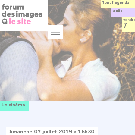
Panneau de gestion des cookies
Aller
Tout l’agenda
au
août
contenu
principal
vendr
7
Menu
Le cinéma
Dimanche 07 juillet 2019 à 16h30