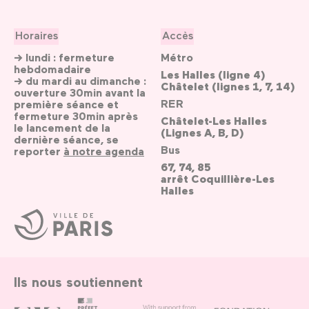
Horaires
Accès
→ lundi : fermeture
Métro
hebdomadaire
Les Halles (ligne 4)
→ du mardi au dimanche :
Châtelet (lignes 1, 7, 14)
ouverture 30min avant la
RER
première séance et
fermeture 30min après
Châtelet-Les Halles
le lancement de la
(Lignes A, B, D)
dernière séance, se
Bus
reporter
à notre agenda
67, 74, 85
arrêt Coquillière-Les
Halles
Ville
de
Paris
Ils nous soutiennent