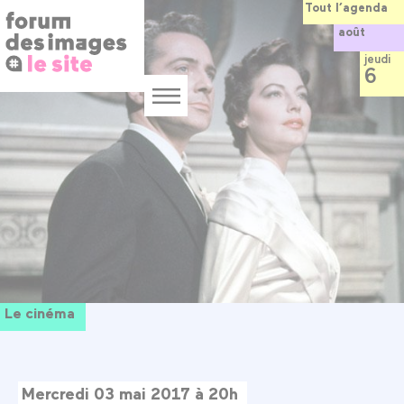
Panneau de gestion des cookies
Aller
Tout l’agenda
au
août
contenu
principal
jeudi
6
Menu
Le cinéma
Mercredi 03 mai 2017 à 20h