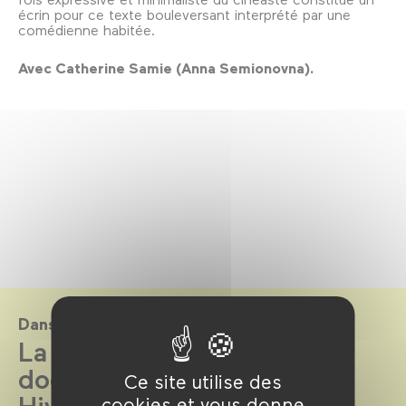
écrin pour ce texte bouleversant interprété par une
comédienne habitée.
Avec Catherine Samie (Anna Semionovna).
Dans le cadre de
La Cinémathèque du
documentaire par la Bpi -
Ce site utilise des
Hiver 2025
cookies et vous donne