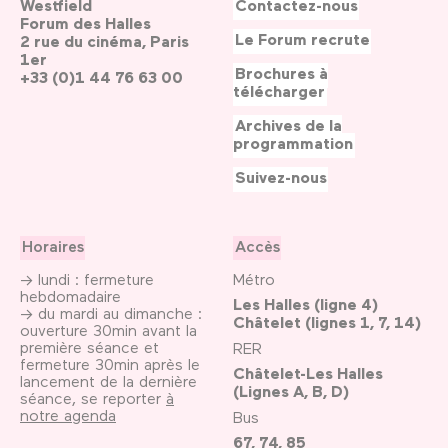
Westfield
Contactez-nous
Forum des Halles
Le Forum recrute
2 rue du cinéma, Paris
1er
Brochures à
+33 (0)1 44 76 63 00
télécharger
Archives de la
programmation
Suivez-nous
Horaires
Accès
→ lundi : fermeture
Métro
hebdomadaire
Les Halles (ligne 4)
→ du mardi au dimanche :
Châtelet (lignes 1, 7, 14)
ouverture 30min avant la
première séance et
RER
fermeture 30min après le
Châtelet-Les Halles
lancement de la dernière
(Lignes A, B, D)
séance, se reporter
à
notre agenda
Bus
67, 74, 85