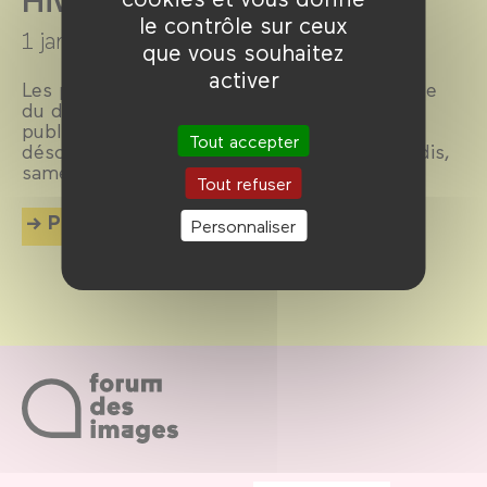
le contrôle sur ceux
1 janvier →
31 mars 2025
que vous souhaitez
activer
Les projections en soirée de la Cinémathèque
du documentaire portée par la Bibliothèque
publique d’information (Bpi), se tiennent
Tout accepter
désormais au Forum des images les mercredis,
samedis et dimanches.
Tout refuser
Plus d'info
Personnaliser