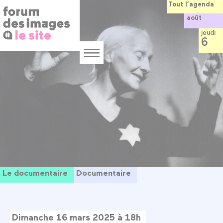
Panneau de gestion des cookies
Aller
Tout l’agenda
au
août
contenu
principal
jeudi
6
Menu
Le documentaire
Documentaire
Dimanche 16 mars 2025 à 18h