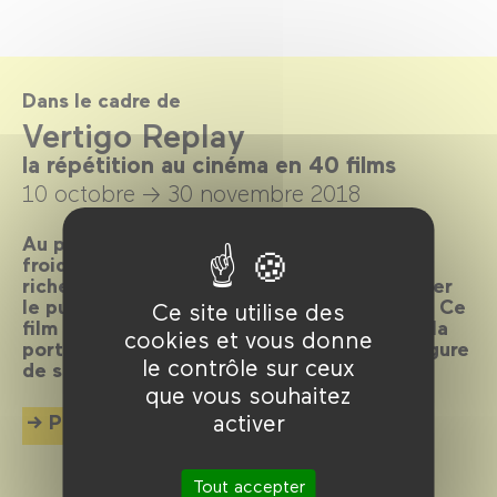
Dans le cadre de
Vertigo Replay
la répétition au cinéma en 40 films
10 octobre →
30 novembre 2018
Au point de départ ? Les 60 ans de Sueurs
froides d'Alfred Hitchcock, film culte d'une
richesse inépuisable qui continue de fasciner
le public et d'inspirer cinéastes et artistes. Ce
Ce site utilise des
film somme sur la répétition au cinéma est la
cookies et vous donne
porte d'entrée rêvée pour explorer cette figure
le contrôle sur ceux
de style réjouissante.
que vous souhaitez
activer
Plus d'info
Tout accepter