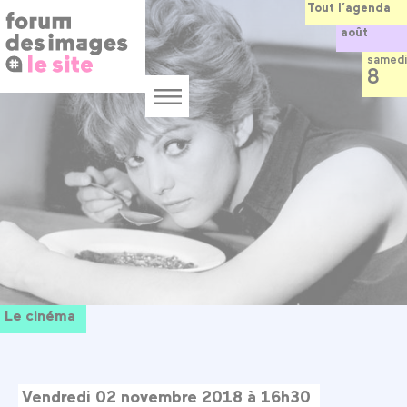
Panneau de gestion des cookies
Aller
Tout l’agenda
au
août
contenu
principal
samedi
8
Menu
Le cinéma
Vendredi 02 novembre 2018 à 16h30