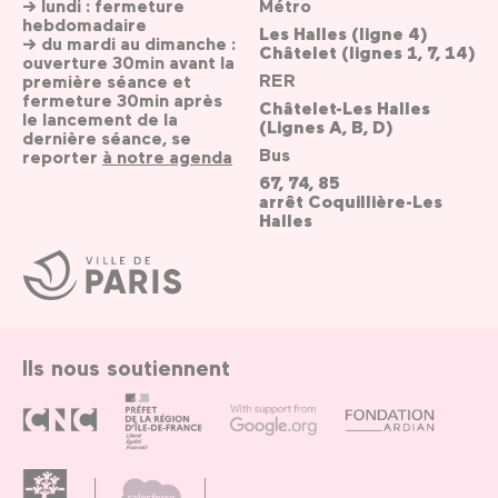
→ lundi : fermeture
Métro
hebdomadaire
Les Halles (ligne 4)
→ du mardi au dimanche :
Châtelet (lignes 1, 7, 14)
ouverture 30min avant la
RER
première séance et
fermeture 30min après
Châtelet-Les Halles
le lancement de la
(Lignes A, B, D)
dernière séance, se
Bus
reporter
à notre agenda
67, 74, 85
arrêt Coquillière-Les
Halles
Ville
de
Paris
Ils nous soutiennent