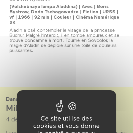
(Volshebnaya lampa Aladdina) | Avec | Boris
Bystrow, Dodo Tschogowadze | Fiction | URSS |
vf | 1966 | 92 min | Couleur | Cinéma Numérique
2K
Aladin a osé contempler le visage de la princesse
Budhur. Malgré l’interdit, il en tombe amoureux et se
trouve condamné à mort. Tourné en Sovcolor, la
magie d’Aladin se déploie sur une toile de couleurs
puissantes.
Dans le cadre de
Mille et Une Nuits
Ce site utilise des
4 décembre 2019 →
5 janvier 2020
cookies et vous donne
Lampes magiques, tapis volants, méchants vizirs
le contrôle sur ceux