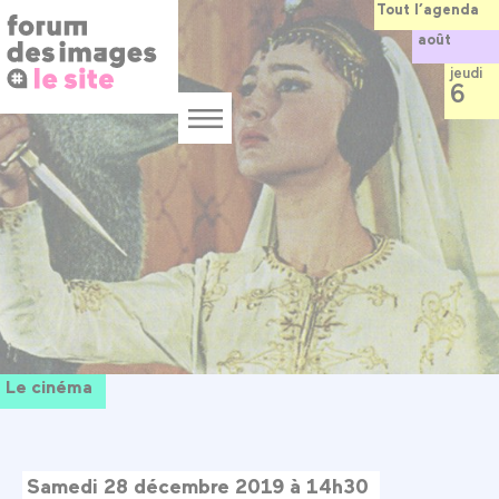
Panneau de gestion des cookies
Aller
Tout l’agenda
au
août
contenu
principal
jeudi
6
Menu
Le cinéma
Samedi 28 décembre 2019 à 14h30