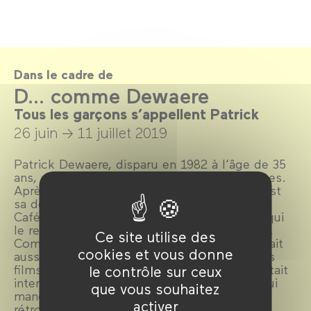
Dans le cadre de
D... comme Dewaere
Tous les garçons s’appellent Patrick
26 juin →
11 juillet 2019
Patrick Dewaere, disparu en 1982 à l’âge de 35
ans, a tourné dans plus de 20 longs métrages.
Après une carrière subie d’enfant acteur, c’est
sa découverte jubilatoire du plaisir du jeu au
Café de la gare, aux lendemains de Mai 68, qui
le replonge dans le grand bain du spectacle.
Ce site utilise des
Comédien devenu culte, Patrick Dewaere était
cookies et vous donne
aussi, d’une certaine manière, l’auteur de ses
films, tant son engagement dans le travail était
le contrôle sur ceux
intense. Retour sur la carrière d’un acteur qui
que vous souhaitez
manque au cinéma français à travers une
activer
rétrospective quasi-exhaustive.