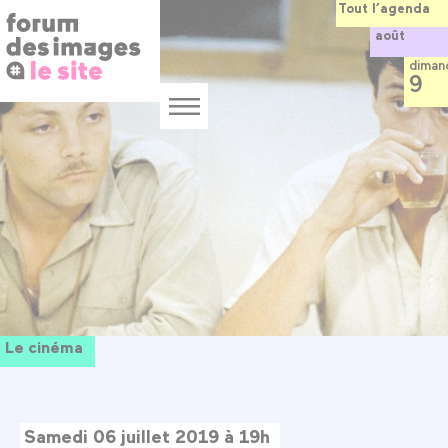
Panneau de gestion des cookies
Aller
Tout l’agenda
au
août
contenu
principal
diman
9
Menu
Le cinéma
Samedi 06 juillet 2019 à 19h