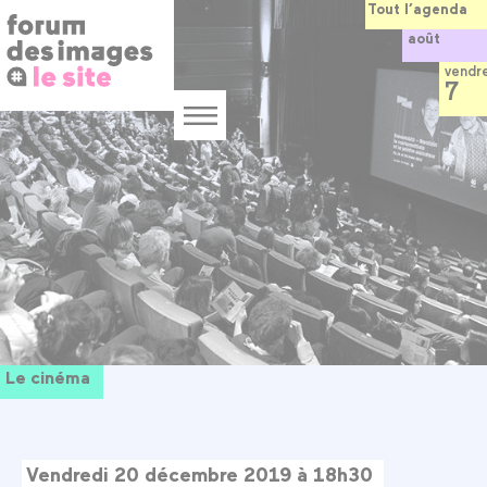
Panneau de gestion des cookies
Aller
Tout l’agenda
au
août
contenu
principal
vendr
7
Menu
Le cinéma
Vendredi 20 décembre 2019 à 18h30