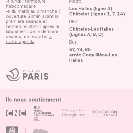
→ lundi : fermeture
Métro
hebdomadaire
Les Halles (ligne 4)
→ du mardi au dimanche :
Châtelet (lignes 1, 7, 14)
ouverture 30min avant la
première séance et
RER
fermeture 30min après le
Châtelet-Les Halles
lancement de la dernière
(Lignes A, B, D)
séance, se reporter
à
notre agenda
Bus
67, 74, 85
arrêt Coquillière-Les
Halles
Ville
de
Paris
Ils nous soutiennent