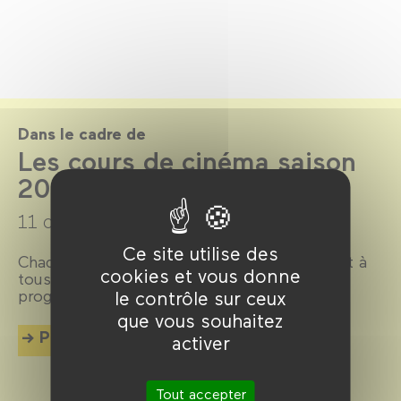
Dans le cadre de
Les cours de cinéma saison
2019-2020
11 octobre 2019 →
3 juillet 2020
Ce site utilise des
Chaque vendredi, un cours de cinéma ouvert à
cookies et vous donne
tous analyse un sujet en lien avec les
programmes du Forum des images.
le contrôle sur ceux
que vous souhaitez
Plus d'info
activer
Tout accepter