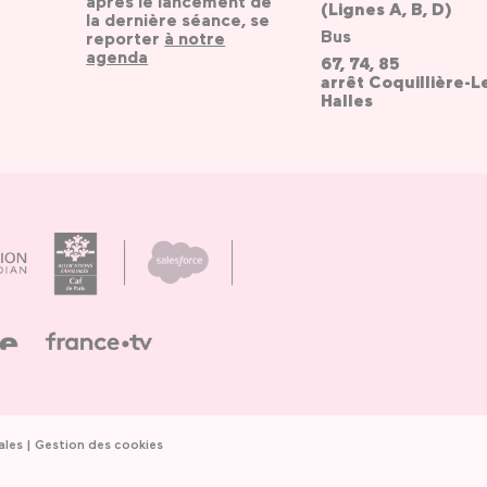
après le lancement de
(Lignes A, B, D)
la dernière séance, se
Bus
reporter
à notre
agenda
67, 74, 85
arrêt Coquillière-L
Halles
ales
Gestion des cookies