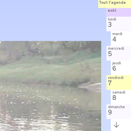
Tout l’agenda
août
lundi
3
mardi
4
mercredi
5
jeudi
6
vendredi
7
samedi
8
dimanche
9
Semaine
suivante