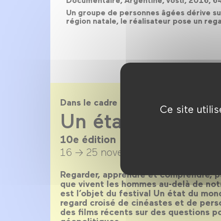
Documentaire, Argentine, vostf, 2016, 
Un groupe de personnes âgées dérive sur
région natale, le réalisateur pose un reg
Dans le cadre de
Ce site util
Un état du mon
10e édition
16 → 25 novembre 2018
Regarder, apprendre et comprendre, pa
que vivent les hommes au-delà de notr
est l’objet du festival Un état du mond
regard croisé de cinéastes et de pers
des films récents sur des questions po