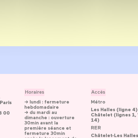
Horaires
Accès
s
→ lundi : fermeture
Métro
Paris
hebdomadaire
Les Halles (ligne 4)
→ du mardi au
3 00
Châtelet (lignes 1, 
dimanche : ouverture
14)
30min avant la
RER
première séance et
fermeture 30min
Châtelet-Les Halle