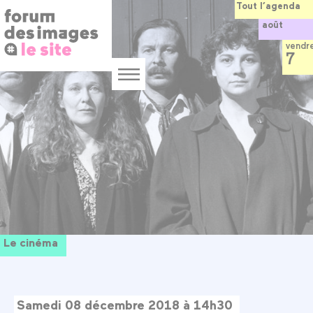
Panneau de gestion des cookies
Aller
Tout l’agenda
au
août
contenu
principal
vendr
7
Menu
Le cinéma
Samedi 08 décembre 2018 à 14h30