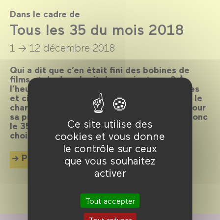
Dans le cadre de
Tous les 35 du mois 2018
1 → 12 décembre 2018
Qui a dit que c’en était fini des bobines de
films et du doux bruit des projecteurs ? À
l’heure du numérique, de nombreux cinéastes
et cinéphiles continuent pourtant de priser le
charme discret de la pellicule argentique, pour
sa profondeur et son grain inégalés. Voici donc
Ce site utilise des
le 35mm à l’honneur, avec une sélection de
choix pour finir l’année en beauté.
cookies et vous donne
le contrôle sur ceux
Plus d'info
que vous souhaitez
activer
Tout accepter
Tout refuser