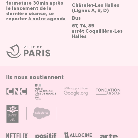
fermeture 30min après
Châtelet-Les Halles
le lancement de la
(Lignes A, B, D)
dernière séance, se
Bus
reporter
à notre agenda
67, 74, 85
arrêt Coquillière-Les
Halles
Ville
de
Paris
Ils nous soutiennent