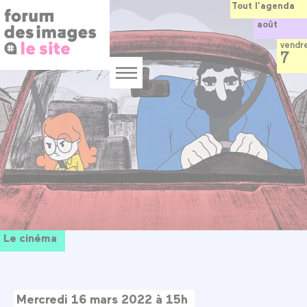
Panneau de gestion des cookies
Aller
Tout l’agenda
au
août
contenu
principal
vendr
7
Menu
Le cinéma
Mercredi 16 mars 2022 à 15h