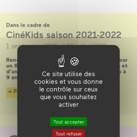
Dans le cadre de
CinéKids saison 2021-2022
1 septembre 2021 →
10 juillet 2022
Rendez-vous les mercredis et dimanches pour
un film suivi d’un débat ou d’une animation et
d’un goûter, dédiés aux enfants de 18 mois à
Ce site utilise des
9 ans.
cookies et vous donne
le contrôle sur ceux
Plus d'info
que vous souhaitez
activer
Tout accepter
Tout refuser