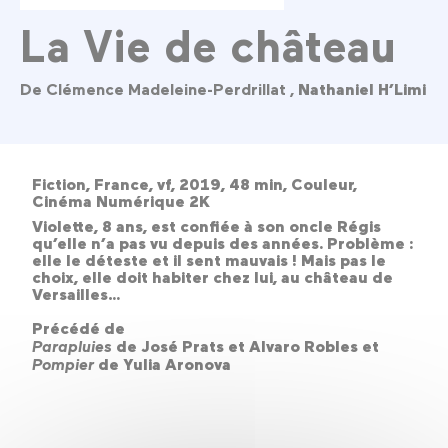
La Vie de château
De Clémence Madeleine-Perdrillat ,
Nathaniel H’Limi
Fiction, France, vf, 2019, 48 min, Couleur,
Cinéma Numérique 2K
Violette, 8 ans, est confiée à son oncle Régis
qu’elle n’a pas vu depuis des années. Problème :
elle le déteste et il sent mauvais ! Mais pas le
choix, elle doit habiter chez lui, au château de
Versailles…
Précédé de
Parapluies
de José Prats et Alvaro Robles et
Pompier
de Yulia Aronova