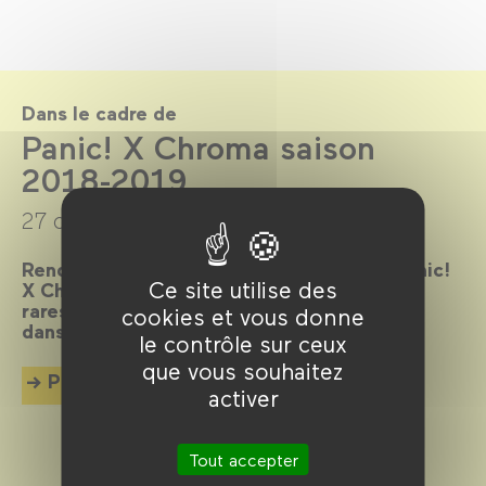
Dans le cadre de
Panic! X Chroma saison
2018-2019
27 octobre 2018 →
12 juin 2019
Rendez-vous dédié au cinéma de genre, Panic!
Ce site utilise des
X Chroma propose chaque mois des perles
rares, des films décalés, gores ou délirants
cookies et vous donne
dans une ambiance festive…
le contrôle sur ceux
que vous souhaitez
Plus d'info
activer
Tout accepter