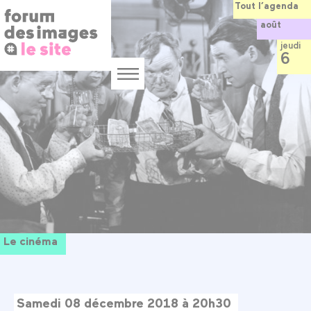
Panneau de gestion des cookies
Aller
Tout l’agenda
au
août
contenu
principal
jeudi
6
Menu
Le cinéma
Samedi 08 décembre 2018 à 20h30