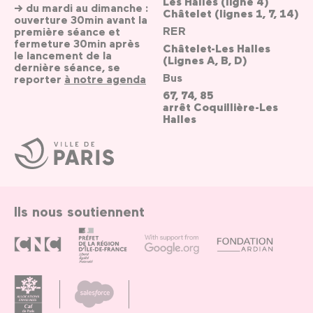
Les Halles (ligne 4)
→ du mardi au dimanche :
Châtelet (lignes 1, 7, 14)
ouverture 30min avant la
RER
première séance et
fermeture 30min après
Châtelet-Les Halles
le lancement de la
(Lignes A, B, D)
dernière séance, se
Bus
reporter
à notre agenda
67, 74, 85
arrêt Coquillière-Les
Halles
Ville
de
Paris
Ils nous soutiennent