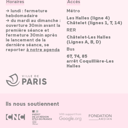
Horaires
Accès
→ lundi : fermeture
Métro
hebdomadaire
Les Halles (ligne 4)
→ du mardi au dimanche :
Châtelet (lignes 1, 7, 14)
ouverture 30min avant la
RER
première séance et
fermeture 30min après
Châtelet-Les Halles
le lancement de la
(Lignes A, B, D)
dernière séance, se
Bus
reporter
à notre agenda
67, 74, 85
arrêt Coquillière-Les
Halles
Ville
de
Paris
Ils nous soutiennent