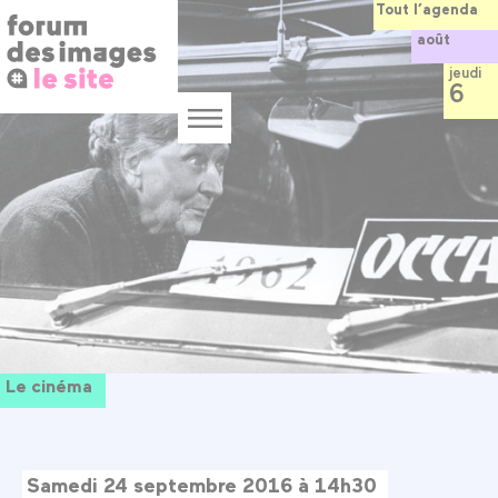
Panneau de gestion des cookies
Aller
Tout l’agenda
au
août
contenu
principal
jeudi
6
Menu
Le cinéma
Samedi 24 septembre 2016 à 14h30