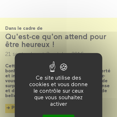
Dans le cadre de
Qu'est-ce qu'on attend pour
être heureux !
21 septembre →
2 octobre 2016
Cette rentrée est placée sous le signe du
bonheur, autour de films qui respirent la liberté
et invitent à l’évasion. La fête est au rendez-
Ce site utilise des
vous avec un cocktail joyeux et éclectique de
cookies et vous donne
surprises burlesques, des spectacles de danse
le contrôle sur ceux
et de musique et un grand bal sixties. Que de
belles promesses !
que vous souhaitez
activer
Plus d'info