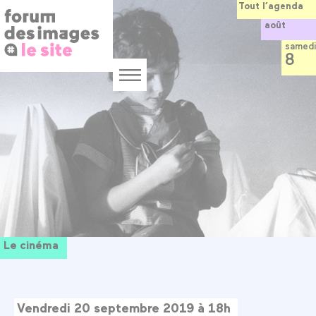
Panneau de gestion des cookies
Aller
Tout l’agenda
au
août
contenu
principal
samedi
8
Menu
Le cinéma
Vendredi 20 septembre 2019 à 18h