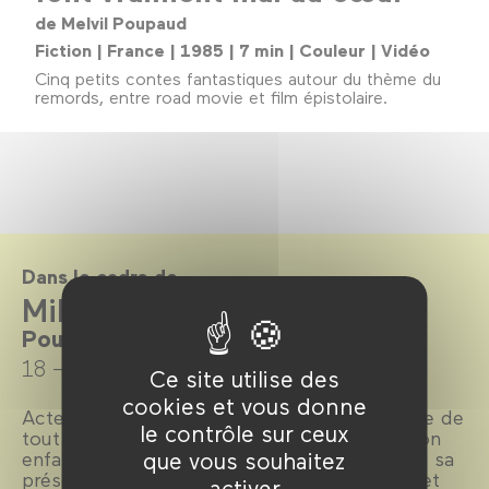
de Melvil Poupaud
Fiction | France | 1985 | 7 min | Couleur | Vidéo
Cinq petits contes fantastiques autour du thème du
remords, entre road movie et film épistolaire.
Dans le cadre de
Mille Melvil
Poupaud en 24 films
18 → 26 septembre 2019
Ce site utilise des
cookies et vous donne
Acteur audacieux et discret à la fois, capable de
le contrôle sur ceux
tout jouer, Melvil Poupaud a baigné toute son
enfance dans l’univers du cinéma. Retour en sa
que vous souhaitez
présence sur une carrière enthousiasmante et
activer