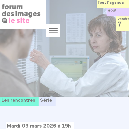
Panneau de gestion des cookies
Aller
Tout l’agenda
au
août
contenu
principal
vendr
7
Menu
Les rencontres
Série
Mardi 03 mars 2026 à 19h