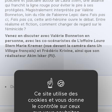
policière et judiciaire autour de Laura Stern, une aidante
qui franchit la ligne rouge pour éviter le pire à ses
protégées. Magistralement interprétée par Valérie
Bonneton, loin du rôle de Fabienne Lepic dans
Fais pas
ci, Fais pas ça
, cette anti-héroïne ouvre le débat. Entre
réalisme et fiction, comment changer de regard sur le
féminicide ?
Venez en discuter avec Valérie Bonneton en
personne, avec les co-scénaristes de L
’affaire Laura
Stern
Marie Kremer (vue devant la caméra dans
Un
Village français)
et Frédéric Krivine, ainsi que son
réalisateur Akim Isker
(PJ)
.
Durée : 1h30.
Ce site utilise des
cookies et vous donne
le contrôle sur ceux