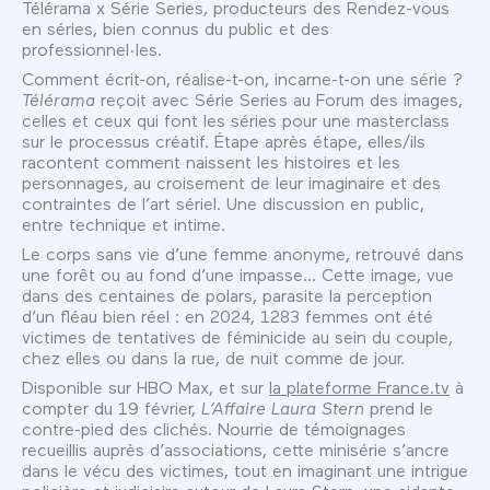
Télérama x Série Series, producteurs des Rendez-vous
en séries, bien connus du public et des
professionnel·les.
Comment écrit-on, réalise-t-on, incarne-t-on une série ?
Télérama
reçoit avec Série Series au Forum des images,
celles et ceux qui font les séries pour une masterclass
sur le processus créatif. Étape après étape, elles/ils
racontent comment naissent les histoires et les
personnages, au croisement de leur imaginaire et des
contraintes de l’art sériel. Une discussion en public,
entre technique et intime.
Le corps sans vie d’une femme anonyme, retrouvé dans
une forêt ou au fond d’une impasse… Cette image, vue
dans des centaines de polars, parasite la perception
d’un fléau bien réel : en 2024, 1283 femmes ont été
victimes de tentatives de féminicide au sein du couple,
chez elles ou dans la rue, de nuit comme de jour.
Disponible sur HBO Max, et sur
la plateforme France.tv
à
compter du 19 février,
L’Affaire Laura Stern
prend le
contre-pied des clichés. Nourrie de témoignages
recueillis auprès d’associations, cette minisérie s’ancre
dans le vécu des victimes, tout en imaginant une intrigue