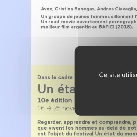
Avec, Cristina Banegas, Andres Ciavaglia
Un groupe de jeunes femmes sillonnent l’
Un road-movie ouvertement pornographique
meilleur film argentin au BAFICI (2018).
Ce site util
Dans le cadre de
Un état du mon
10e édition
16 → 25 novembre 2018
Regarder, apprendre et comprendre, pa
que vivent les hommes au-delà de notr
est l’objet du festival Un état du mond