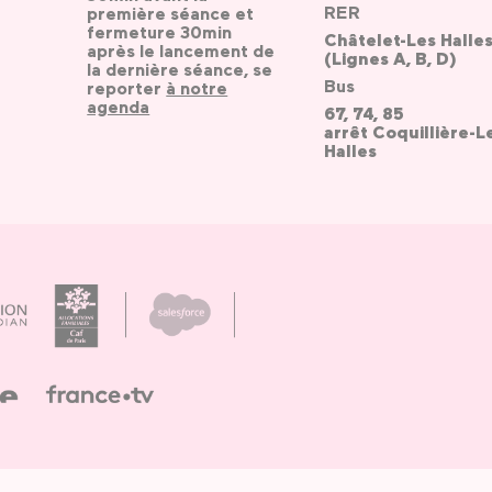
RER
première séance et
fermeture 30min
Châtelet-Les Halle
après le lancement de
(Lignes A, B, D)
la dernière séance, se
Bus
reporter
à notre
agenda
67, 74, 85
arrêt Coquillière-L
Halles