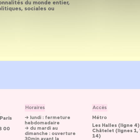
onnalités du monde entier,
litiques, sociales ou
Horaires
Accès
s
→ lundi : fermeture
Métro
Paris
hebdomadaire
Les Halles (ligne 4)
→ du mardi au
3 00
Châtelet (lignes 1, 
dimanche : ouverture
14)
30min avant la