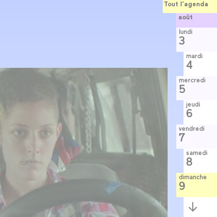
Tout l’agenda
août
lundi
3
mardi
4
mercredi
5
jeudi
6
vendredi
7
samedi
8
dimanche
9
Semaine
suivante