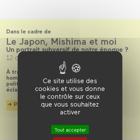
Dans le cadre de
Le Japon, Mishima et moi
Un portrait subversif de notre époque ?
12 octobre 2022 →
15 janvier 2023
À travers 5 chapitres, le monde vu par un
homme plagiant par anticipation l’agitation
Ce site utilise des
politique, les bifurcations sociétales et les
cookies et vous donne
éclats de beauté de notre époque.
le contrôle sur ceux
que vous souhaitez
Plus d'info
activer
Tout accepter