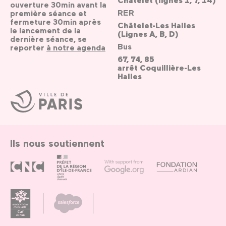
Châtelet (lignes 1, 7, 14)
ouverture 30min avant la
RER
première séance et
fermeture 30min après
Châtelet-Les Halles
le lancement de la
(Lignes A, B, D)
dernière séance, se
Bus
reporter
à notre agenda
67, 74, 85
arrêt Coquillière-Les
Halles
Ville
de
Paris
Ils nous soutiennent