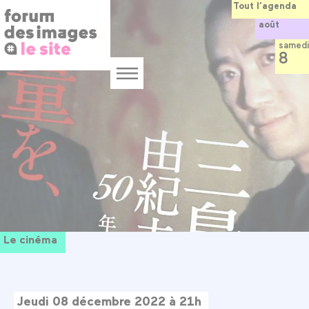
Panneau de gestion des cookies
Aller
Tout l’agenda
au
août
contenu
principal
samedi
8
Menu
Le cinéma
Jeudi 08 décembre 2022 à 21h