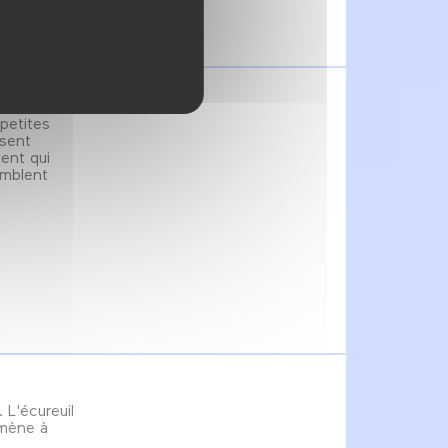
 petites
osent
vent qui
emblent
L'écureuil
mmène à