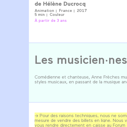
de
Hélène Ducrocq
Animation
France
2017
5 min
Couleur
À partir de 3 ans
Les musicien·ne
Comédienne et chanteuse, Anne Frèches mult
styles musicaux, en passant de la musique an
→ Pour des raisons techniques, nous ne so
mesure de vendre des billets en ligne. Nous v
vous rendre directement en caisse au Forum