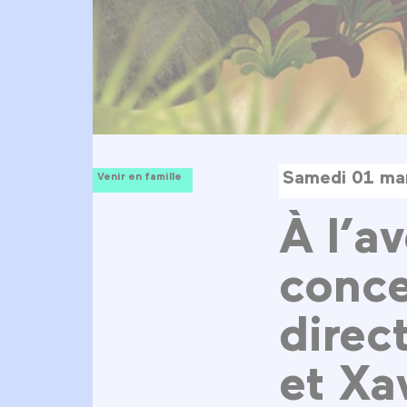
Samedi 01 ma
Venir en famille
À l’av
conc
direc
et Xa