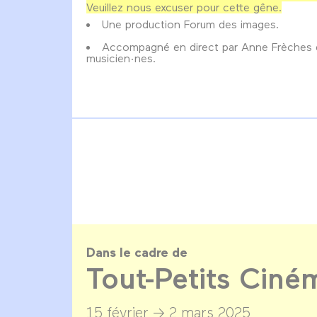
Veuillez nous excuser pour cette gêne.
Une production Forum des images.
Accompagné en direct par Anne Frèches e
musicien·nes.
Dans le cadre de
Tout-Petits Cin
15 février →
2 mars 2025