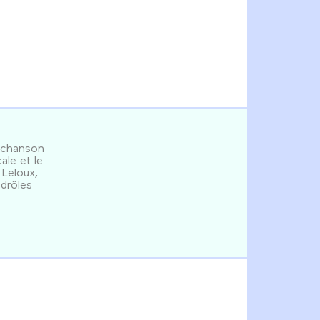
a chanson
ale et le
 Leloux,
 drôles