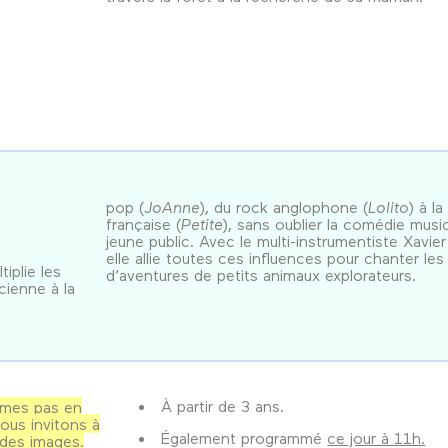
s
pop (
JoAnne
), du rock anglophone (
Lolito
) à l
française (
Petite
), sans oublier la comédie music
jeune public. Avec le multi-instrumentiste Xavier
elle allie toutes ces influences pour chanter les
iplie les
d’aventures de petits animaux explorateurs.
cienne à la
À partir de 3 ans.
mmes pas en
ous invitons à
Également programmé
ce jour à 11h.
 des images.