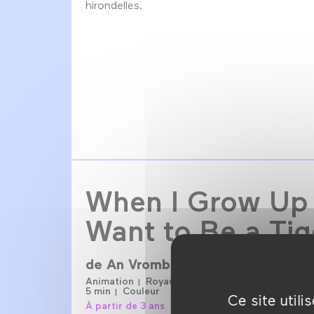
hirondelles.
When I Grow Up 
Want to Be a Tig
de
An Vrombaut
Animation
Royaume-Uni
1996
5 min
Couleur
Ce site util
À partir de 3 ans