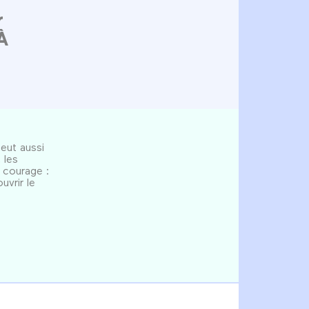
r
À
peut aussi
 les
courage :
uvrir le