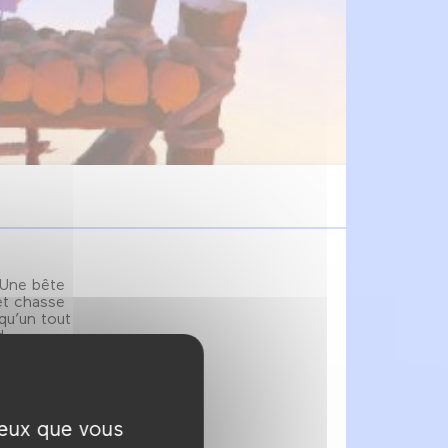
 Une bête
 et chasse
 qu’un tout
nd…
ceux que vous