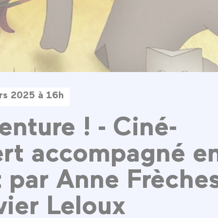
rs 2025 à 16h
enture ! - Ciné-
ert accompagné e
t par Anne Frèche
vier Leloux