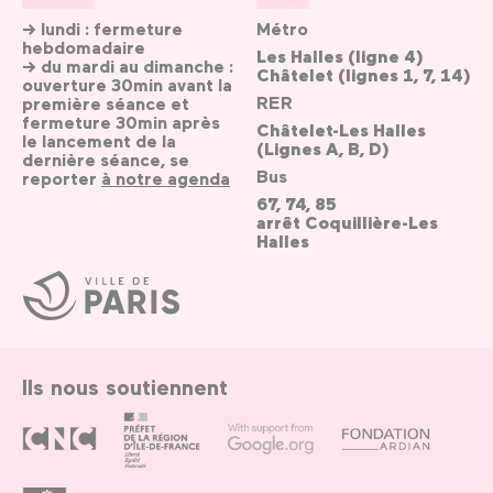
→ lundi : fermeture
Métro
hebdomadaire
Les Halles (ligne 4)
→ du mardi au dimanche :
Châtelet (lignes 1, 7, 14)
ouverture 30min avant la
RER
première séance et
fermeture 30min après
Châtelet-Les Halles
le lancement de la
(Lignes A, B, D)
dernière séance, se
Bus
reporter
à notre agenda
67, 74, 85
arrêt Coquillière-Les
Halles
Ville
de
Paris
Ils nous soutiennent