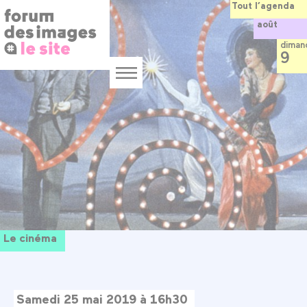
Panneau de gestion des cookies
Aller
Tout l’agenda
au
août
contenu
principal
diman
9
Menu
Le cinéma
Samedi 25 mai 2019 à 16h30