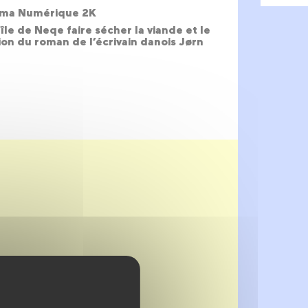
inéma Numérique 2K
’île de Neqe faire sécher la viande et le
ion du roman de l’écrivain danois Jørn