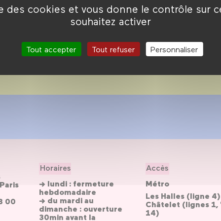
ces demeurent très
ise des cookies et vous donne le contrôle sur 
ert, l’un des rares
souhaitez activer
encore la fascination.
Tout accepter
Tout refuser
Personnaliser
Horaires
Accès
s
→ lundi : fermeture
Métro
Paris
hebdomadaire
Les Halles (ligne 4)
→ du mardi au
3 00
Châtelet (lignes 1, 
dimanche : ouverture
14)
30min avant la