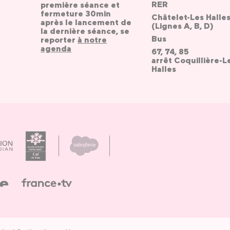
RER
première séance et
fermeture 30min
Châtelet-Les Halle
après le lancement de
(Lignes A, B, D)
la dernière séance, se
Bus
reporter
à notre
agenda
67, 74, 85
arrêt Coquillière-L
Halles