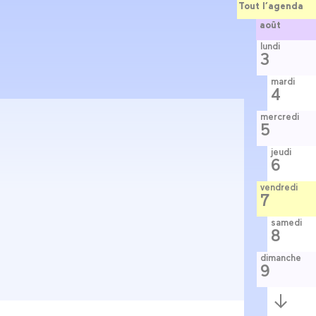
Tout l’agenda
août
lundi
3
mardi
4
mercredi
5
jeudi
6
vendredi
7
samedi
8
dimanche
9
Semaine
suivante