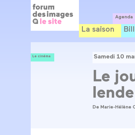
Panneau de gestion des cookies
Aller
au
contenu
Agenda
principal
La saison
Bil
Samedi 10 ma
Le cinéma
Le jo
lend
De Marie-Hélène 