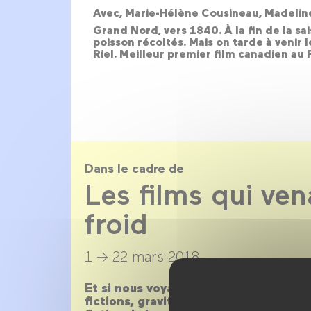
Avec, Marie-Hélène Cousineau, Madeline
Grand Nord, vers 1840. À la fin de la sai
poisson récoltés. Mais on tarde à venir
Riel. Meilleur premier film canadien au
Dans le cadre de
Les films qui ven
froid
1 → 22 mars 2018
Et si nous voyagions vers les pôles ?
fictions, gravité écologique et diver