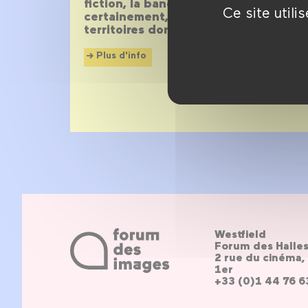
fiction, la banquise et ses dépendan
Ce site util
certainement, avec la jungle et le dés
territoires dont le mystère provoque 
Plus d'info
Westfield
Forum des Halle
2 rue du cinéma, 
1er
+33 (0)1 44 76 6