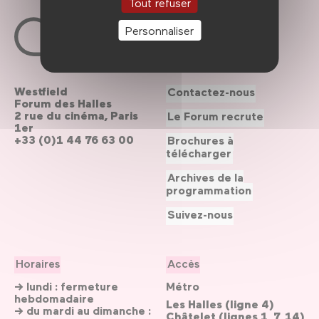
Tout refuser
Personnaliser
Westfield
Contactez-nous
Forum des Halles
2 rue du cinéma, Paris
Le Forum recrute
1er
+33 (0)1 44 76 63 00
Brochures à
télécharger
Archives de la
programmation
Suivez-nous
Horaires
Accès
→ lundi : fermeture
Métro
hebdomadaire
Les Halles (ligne 4)
→ du mardi au dimanche :
Châtelet (lignes 1, 7, 14)