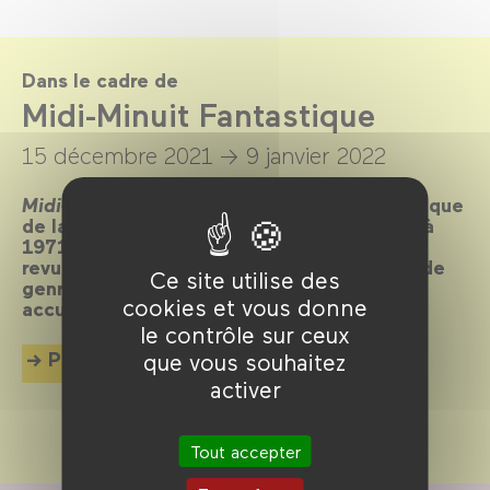
Dans le cadre de
Midi-Minuit Fantastique
15 décembre 2021 →
9 janvier 2022
Midi-Minuit Fantastique
est une revue mythique
de la cinéphilie mondiale. Publiée de 1962 à
1971, elle fut l’une des toutes premières
revues entièrement consacrées au cinéma de
Ce site utilise des
genre, ses pages richement illustrées
cookies et vous donne
accueillant les plumes les plus illustres.
le contrôle sur ceux
Plus d'info
que vous souhaitez
activer
Tout accepter