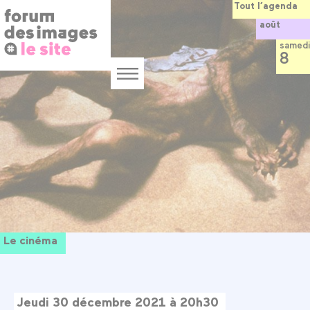
Panneau de gestion des cookies
Aller
Tout l’agenda
au
août
contenu
principal
samedi
8
Menu
Le cinéma
Jeudi 30 décembre 2021 à 20h30