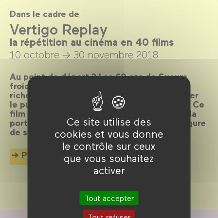
Dans le cadre de
Vertigo Replay
la répétition au cinéma en 40 films
10 octobre →
30 novembre 2018
Au point de départ ? Les 60 ans de Sueurs
froides d'Alfred Hitchcock, film culte d'une
richesse inépuisable qui continue de fasciner
le public et d'inspirer cinéastes et artistes. Ce
film somme sur la répétition au cinéma est la
Ce site utilise des
porte d'entrée rêvée pour explorer cette figure
de style réjouissante.
cookies et vous donne
le contrôle sur ceux
Plus d'info
que vous souhaitez
activer
Tout accepter
Tout refuser