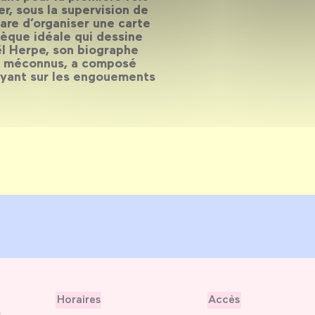
r, sous la supervision de
are d’organiser une carte
èque idéale qui dessine
ël Herpe, son biographe
tes méconnus, a composé
uyant sur les engouements
Horaires
Accès
s