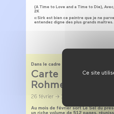
(A Time to Love and a Time to Die), Avec,
2K
« Sirk est bien ce peintre que je ne parv
entendez digne des plus grands maîtres. [.
Dans le cadre de
Carte blanche à 
Ce site util
Rohmer
26 février →
1 mars 2020
Au mois de février sort Le Sel du prés
un riche volume de 512 pages, réuniss