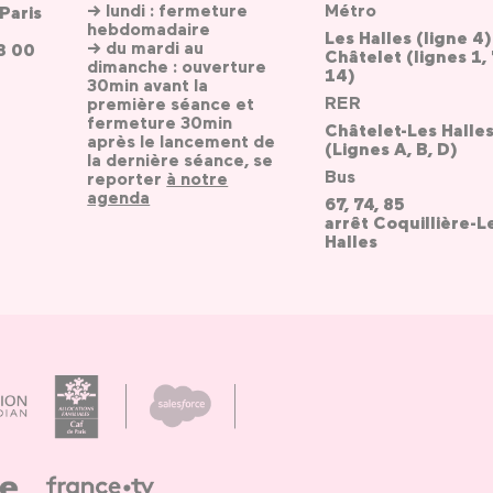
→ lundi : fermeture
Métro
Paris
hebdomadaire
Les Halles (ligne 4)
→ du mardi au
3 00
Châtelet (lignes 1, 
dimanche : ouverture
14)
30min avant la
RER
première séance et
fermeture 30min
Châtelet-Les Halle
après le lancement de
(Lignes A, B, D)
la dernière séance, se
Bus
reporter
à notre
agenda
67, 74, 85
arrêt Coquillière-L
Halles