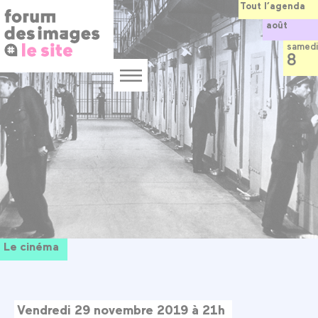
Panneau de gestion des cookies
Aller
Tout l’agenda
au
août
contenu
principal
samedi
8
Menu
Le cinéma
Vendredi 29 novembre 2019 à 21h