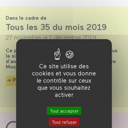
Dans le cadre de
Tous les 35 du mois 2019
27 novembre →
1 décembre 2019
Ce programme dédié au 35mm est placé sous
le signe de la commémoration, en cette fin
d’année qui a vu la disparition de Jean-Pierre
Ce site utilise des
Mocky et d’Edith Scob.
cookies et vous donne
Plus d'info
le contrôle sur ceux
que vous souhaitez
activer
Tout accepter
Tout refuser