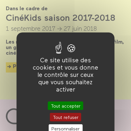
Dans le cadre de
CinéKids saison 2017-2018
1 septembre 2017 →
27 juin 2018
Les mercredis et dimanches après-midi, un film,
un goûter et des animations pour tous les
cinéphiles en herbe de 18 mois à 7 ans !
Ce site utilise des
Plus d'info
cookies et vous donne
le contrôle sur ceux
que vous souhaitez
activer
Tout accepter
Tout refuser
Personnaliser