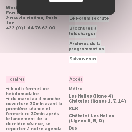
Westfield
Contactez-nous
Forum des Halles
2 rue du cinéma, Paris
Le Forum recrute
1er
+33 (0)1 44 76 63 00
Brochures à
télécharger
Archives de la
programmation
Suivez-nous
Horaires
Accès
→ lundi : fermeture
Métro
hebdomadaire
Les Halles (ligne 4)
→ du mardi au dimanche :
Châtelet (lignes 1, 7, 14)
ouverture 30min avant la
RER
première séance et
fermeture 30min après
Châtelet-Les Halles
le lancement de la
(Lignes A, B, D)
dernière séance, se
Bus
reporter
à notre agenda