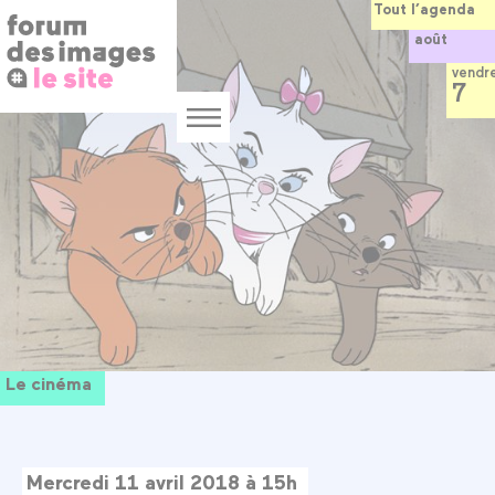
Panneau de gestion des cookies
Aller
Tout l’agenda
au
août
contenu
principal
vendr
7
Menu
Le cinéma
Mercredi 11 avril 2018 à 15h