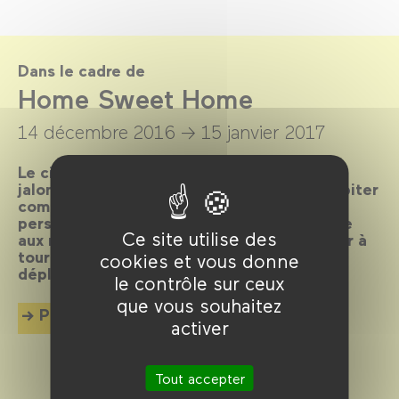
Dans le cadre de
Home Sweet Home
14 décembre 2016 →
15 janvier 2017
Le cinéma s’est fait l’écho des maisons qui
jalonnent la vie des hommes. Machine à habiter
comme à émouvoir, la maison est à la fois
personnage et décor, se prêtant à merveille
Ce site utilise des
aux représentations mentales d’univers tour à
tour rassurants ou inquiétants autant qu’au
cookies et vous donne
déploiement romanesque.
le contrôle sur ceux
que vous souhaitez
Plus d'info
activer
Tout accepter