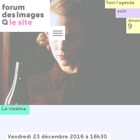
Panneau de gestion des cookies
Aller
Tout l’agenda
au
août
contenu
principal
diman
9
Menu
Le cinéma
Vendredi 23 décembre 2016 à 16h30