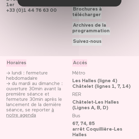
1er
Brochures à
+33 (0)1 44 76 63 00
télécharger
Archives de la
programmation
Suivez-nous
Horaires
Accès
→ lundi : fermeture
Métro
hebdomadaire
Les Halles (ligne 4)
→ du mardi au dimanche :
Châtelet (lignes 1, 7, 14)
ouverture 30min avant la
première séance et
RER
fermeture 30min après le
Châtelet-Les Halles
lancement de la dernière
(Lignes A, B, D)
séance, se reporter
à
notre agenda
Bus
67, 74, 85
arrêt Coquillière-Les
Halles