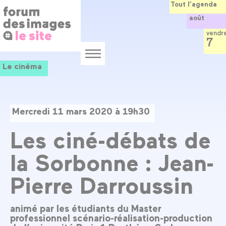
Panneau de gestion des cookies
Aller
Tout l’agenda
au
août
contenu
principal
vendr
7
Menu
Le cinéma
Mercredi 11 mars 2020 à 19h30
Les ciné-débats de
la Sorbonne : Jean-
Pierre Darroussin
animé par les étudiants du Master
professionnel scénario-réalisation-production