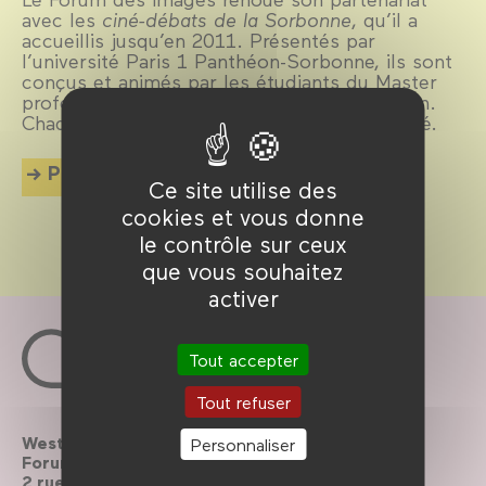
avec les
ciné-débats de la Sorbonne
, qu’il a
accueillis jusqu’en 2011. Présentés par
l’université Paris 1 Panthéon-Sorbonne, ils sont
conçus et animés par les étudiants du Master
professionnel scénario-réalisation-production.
Chaque année, un thème différent est abordé.
Plus d'info
Ce site utilise des
cookies et vous donne
le contrôle sur ceux
que vous souhaitez
activer
Tout accepter
Tout refuser
Westfield
Contactez-nous
Personnaliser
Forum des Halles
Le Forum recrute
2 rue du cinéma, Paris