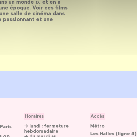
ans un monde », et en a
une époque. Voir ces films
 une salle de cinéma dans
e passionnant et une
Horaires
Accès
s
→ lundi : fermeture
Métro
Paris
hebdomadaire
Les Halles (ligne 4)
→ du mardi au
3 00