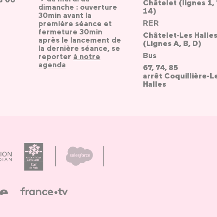
Châtelet (lignes 1, 
dimanche : ouverture
14)
30min avant la
RER
première séance et
fermeture 30min
Châtelet-Les Halle
après le lancement de
(Lignes A, B, D)
la dernière séance, se
Bus
reporter
à notre
agenda
67, 74, 85
arrêt Coquillière-L
Halles