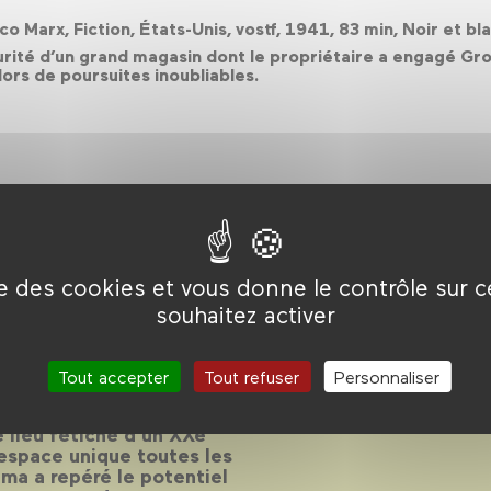
o Marx, Fiction, États-Unis, vostf, 1941, 83 min, Noir et b
urité d’un grand magasin dont le propriétaire a engagé G
ors de poursuites inoubliables.
ise des cookies et vous donne le contrôle sur 
L
souhaitez activer
 utopie et destruction
Tout accepter
Tout refuser
Personnaliser
e lieu fétiche d’un XXe
 espace unique toutes les
éma a repéré le potentiel