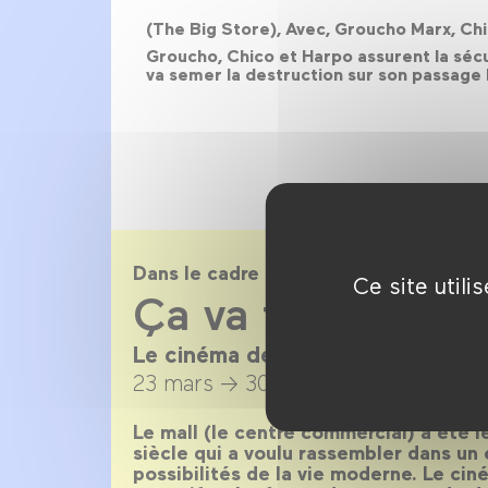
(The Big Store), Avec, Groucho Marx, Chic
Groucho, Chico et Harpo assurent la séc
va semer la destruction sur son passage l
Dans le cadre de
Ce site util
Ça va faire MAL
Le cinéma des grandes surfaces :
23 mars →
30 avril 2022
Le mall (le centre commercial) a été l
siècle qui a voulu rassembler dans un
possibilités de la vie moderne. Le cin