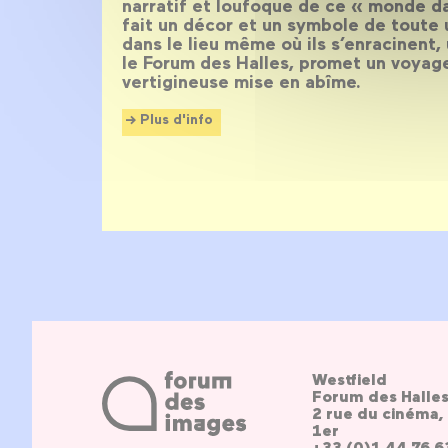
narratif et loufoque de ce « monde d
fait un décor et un symbole de toute 
dans le lieu même où ils s’enracinent,
le Forum des Halles, promet un voyag
vertigineuse mise en abîme.
Plus d'info
Westfield
Forum des Halle
2 rue du cinéma, 
1er
+33 (0)1 44 76 6