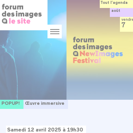
Panneau de gestion des cookies
Aller
Tout l’agenda
au
août
contenu
principal
vendr
7
Menu
POPUP!
Œuvre immersive
Samedi 12 avril 2025 à 19h30