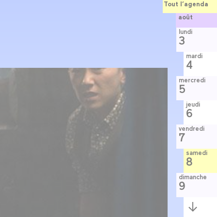
Tout l’agenda
août
lundi
3
mardi
4
mercredi
5
jeudi
6
vendredi
7
samedi
8
dimanche
9
Semaine
suivante