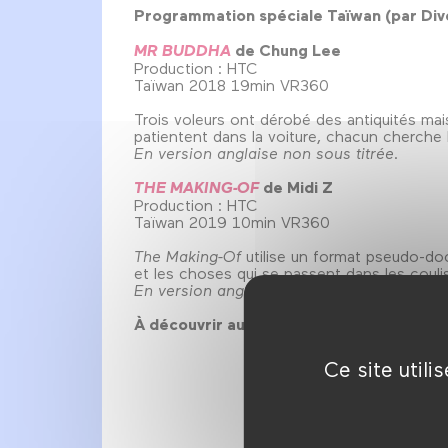
Programmation spéciale Taïwan (par Div
MR BUDDHA
de Chung Lee
Production : HTC
Taïwan 2018 19min VR360
Trois voleurs ont dérobé des antiquités mais
patientent dans la voiture, chacun cherche 
En version anglaise non sous titrée
.
THE MAKING-OF
de Midi Z
Production : HTC
Taïwan 2019 10min VR360
The Making-Of
utilise un format pseudo-do
et les choses qui se passent dans les couli
En version anglaise non sous titrée.
À découvrir aussi : les bonus interactif
Ce site util