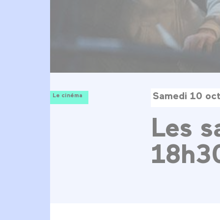
Samedi 10 oc
Le cinéma
Les s
18h30