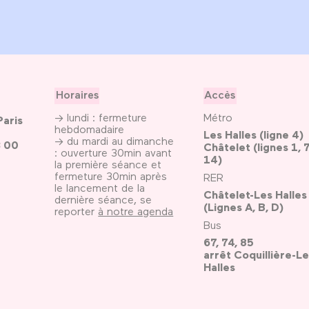
Horaires
Accès
→ lundi : fermeture
Métro
Paris
hebdomadaire
Les Halles (ligne 4)
→ du mardi au dimanche
3 00
Châtelet (lignes 1, 7
: ouverture 30min avant
14)
la première séance et
fermeture 30min après
RER
le lancement de la
Châtelet-Les Halles
dernière séance, se
(Lignes A, B, D)
reporter
à notre agenda
Bus
67, 74, 85
arrêt Coquillière-Le
Halles