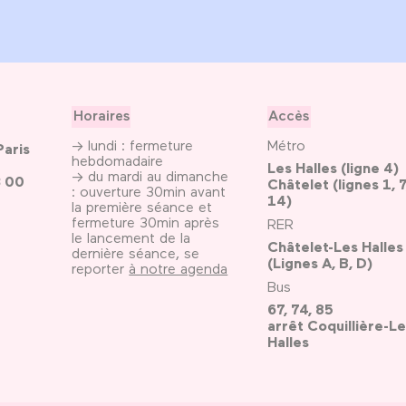
Horaires
Accès
→ lundi : fermeture
Métro
Paris
hebdomadaire
Les Halles (ligne 4)
→ du mardi au dimanche
3 00
Châtelet (lignes 1, 7
: ouverture 30min avant
14)
la première séance et
fermeture 30min après
RER
le lancement de la
Châtelet-Les Halles
dernière séance, se
(Lignes A, B, D)
reporter
à notre agenda
Bus
67, 74, 85
arrêt Coquillière-Le
Halles