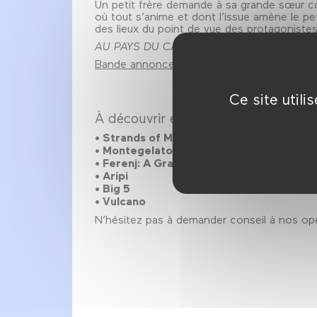
Un petit frère demande à sa grande sœur com
où tout s’anime et dont l’issue amène le pet
des lieux du point de vue des protagonistes
AU PAYS DU CANCRE MOU
a été présenté
Bande annonce "Au pays du cancre mou" Tr
Ce site util
À découvrir également :
• Strands of Mind
• Montegelato
• Ferenj: A Graphic Memoir
• Aripi
• Big 5
• Vulcano
N’hésitez pas à demander conseil à nos opé