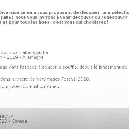
iversion cinema vous proposent de découvrir une sélecti
n juillet, nous vous invitons à venir découvrir ou redécouvr
et pour tous les âges : c’est vous qui choisissez !
roduit par Faber Courtial
in - 2019 - Allemagne
ge dans l’espace à couper le souffle, depuis le lancement de l
 dans le cadre de NewImages Festival 2020.
from
Faber Courtial
on
Vimeo
.
leur.Tv
 2020 - Canada