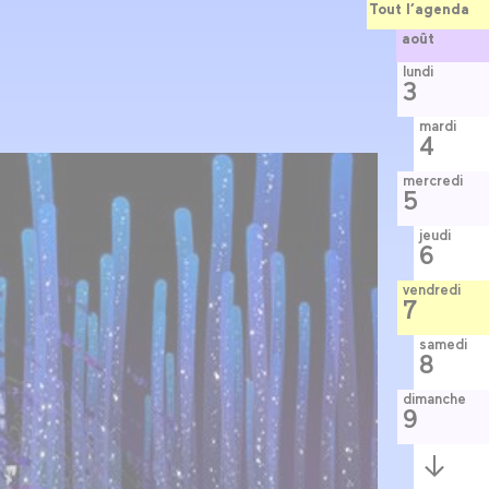
Tout l’agenda
août
lundi
3
mardi
4
mercredi
5
jeudi
6
vendredi
7
samedi
8
dimanche
9
Semaine
suivante