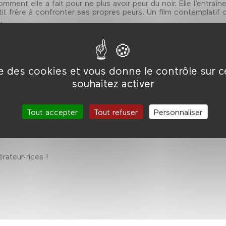
ment elle a fait pour ne plus avoir peur du noir. Elle l’entraî
it frère à confronter ses propres peurs. Un film contemplatif 
.
 hors compétition dans le cadre de NewImages Festival 2021.
ailer
from
couleur.tv
on
Vimeo
.
ise des cookies et vous donne le contrôle sur 
souhaitez activer
Tout accepter
Tout refuser
Personnaliser
rateur·rices !