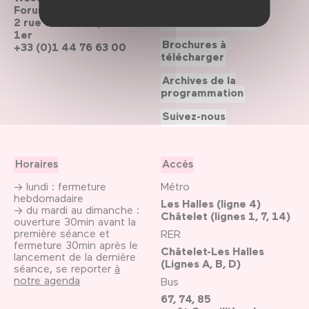
Forum des Halles
Le Forum recrute
2 rue du cinéma, Paris
1er
Brochures à
+33 (0)1 44 76 63 00
télécharger
Archives de la
programmation
Suivez-nous
Horaires
Accès
→ lundi : fermeture
Métro
hebdomadaire
Les Halles (ligne 4)
→ du mardi au dimanche :
Châtelet (lignes 1, 7, 14)
ouverture 30min avant la
première séance et
RER
fermeture 30min après le
Châtelet-Les Halles
lancement de la dernière
(Lignes A, B, D)
séance, se reporter
à
notre agenda
Bus
67, 74, 85