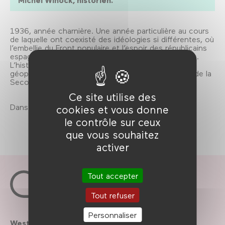
Michel Winock, historien.
1936, année charnière. Une année particulière au cours
de laquelle ont coexisté des idéologies si différentes, où
l’embellie du Front populaire et l’espoir des républicains
espagnols se mêlent à la montée des nationalismes.
L’historien Michel Winock revient sur le contexte
géopolitique de cette époque dramatique qui précède la
Seconde Guerre mondiale.
Ce site utilise des
Dans le cadre de L'année 36, du 4 au 27 mai 2016.
cookies et vous donne
le contrôle sur ceux
que vous souhaitez
activer
Tout accepter
Tout refuser
Personnaliser
Westfield
Contactez-nous