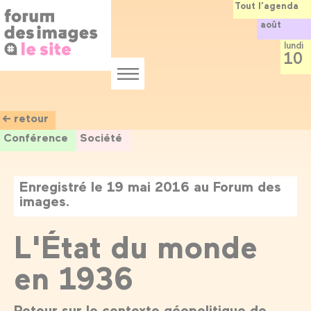
Panneau de gestion des cookies
Aller
Tout l’agenda
au
août
contenu
principal
lundi
10
Menu
← retour
Conférence
Société
Enregistré le 19 mai 2016 au Forum des
images.
L'État du monde
en 1936
Retour sur le contexte géopolitique de