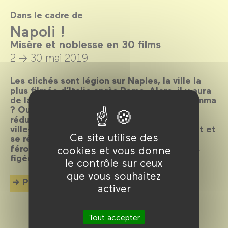
Dans le cadre de
Napoli !
Misère et noblesse en 30 films
2 → 30 mai 2019
Les clichés sont légion sur Naples, la ville la
plus filmée d’Italie après Rome. Alors, il y aura
de la pizza, la Camorra, des Vespa et la mamma
? Oui, il y en aura aussi, mais Naples ne se
réduit à rien de tout cela, car c’est une
ville‑oxymore où les contraires s’incorporent et
Ce site utilise des
se réinventent sans cesse, dans une vitalité
féroce, déjouant toutes les cartes postales
cookies et vous donne
figées.
le contrôle sur ceux
que vous souhaitez
Plus d'info
activer
Tout accepter