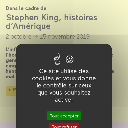
Dans le cadre de
Stephen King, histoires
d’Amérique
2 octobre →
15 novembre 2019
L’influence de Stephen King, maître de
l’horreur et de l’épouvante, sur le cinéma de
genre, est immense. Démonstration en une
cinquantaine de films autour d’une œuvre
Ce site utilise des
hantée par une seule question : d’où vient le
mal ?
cookies et vous donne
le contrôle sur ceux
Plus d'info
que vous souhaitez
activer
Tout accepter
Tout refuser