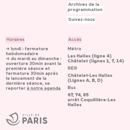
Archives de la
programmation
Suivez-nous
Horaires
Accès
→ lundi : fermeture
Métro
hebdomadaire
Les Halles (ligne 4)
→ du mardi au dimanche :
Châtelet (lignes 1, 7, 14)
ouverture 30min avant la
RER
première séance et
fermeture 30min après
Châtelet-Les Halles
le lancement de la
(Lignes A, B, D)
dernière séance, se
Bus
reporter
à notre agenda
67, 74, 85
arrêt Coquillière-Les
Halles
Ville
de
Paris