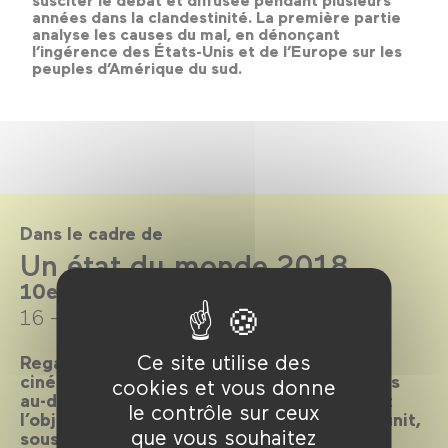
susciter le débat et diffusée pendant plusieurs
années dans la clandestinité. La première partie
analyse les causes du mal, en dénonçant
l’ingérence des États-Unis et de l’Europe sur les
peuples d’Amérique du sud.
Dans le cadre de
Un état du monde 2018
10e édition
16 → 25 novembre 2018
Ce site utilise des
Regarder, apprendre et comprendre, par le
cinéma de fiction, ce que vivent les hommes
cookies et vous donne
au-delà de notre périmètre habituel, tel est
le contrôle sur ceux
l’objet du festival Un état du monde qui réunit,
que vous souhaitez
sous le regard croisé de cinéastes et de