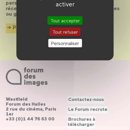
personnalités du monde entier, des films
activer
récents sur des questions politiques, sociales
ou géopolitiques.
Tout accepter
Plus d'info
Tout refuser
Personnaliser
Westfield
Contactez-nous
Forum des Halles
2 rue du cinéma, Paris
Le Forum recrute
1er
+33 (0)1 44 76 63 00
Brochures à
télécharger