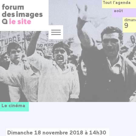
Panneau de gestion des cookies
Aller
Tout l’agenda
au
août
contenu
principal
diman
9
Menu
Le cinéma
Dimanche 18 novembre 2018 à 14h30