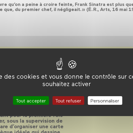
èvre qu’on a peine à croire feinte, Frank Sinatra est plus qu
ue, du premier chef, il négligeait. » (É. R., Arts, 16 mai 
Éric
ise des cookies et vous donne le contrôle sur 
souhaitez activer
Tout accepter
Tout refuser
Personnaliser
ent aux éditions Capricci,
ant pour la première fois
r, sous la supervision de
are d’organiser une carte
èque idéale qui dessine