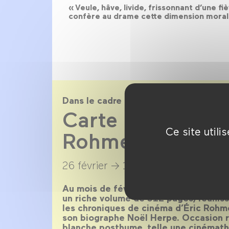
« Veule, hâve, livide, frissonnant d’une fi
confère au drame cette dimension morale q
Dans le cadre de
Carte blanche à 
Ce site util
Rohmer
26 février →
1 mars 2020
Au mois de février sort Le Sel du prés
un riche volume de 512 pages, réuniss
les chroniques de cinéma d’Éric Rohme
son biographe Noël Herpe. Occasion r
blanche posthume, telle une cinémath