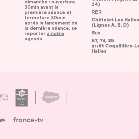
dimanche : ouverture
14)
30min avant la
RER
première séance et
fermeture 30min
Châtelet-Les Halle
après le lancement de
(Lignes A, B, D)
la dernière séance, se
Bus
reporter
à notre
agenda
67, 74, 85
arrêt Coquillière-L
Halles