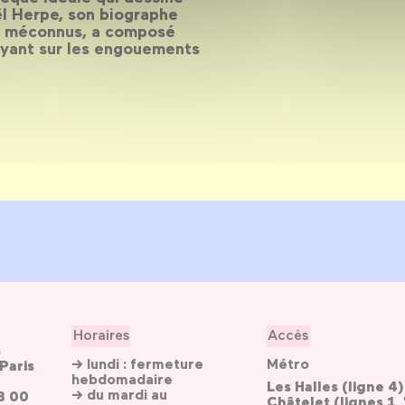
ël Herpe, son biographe
tes méconnus, a composé
uyant sur les engouements
Horaires
Accès
s
→ lundi : fermeture
Métro
Paris
hebdomadaire
Les Halles (ligne 4)
→ du mardi au
3 00
Châtelet (lignes 1, 