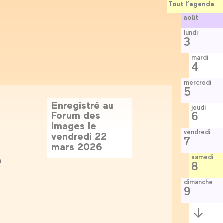
Tout l’agenda
août
lundi
3
mardi
4
mercredi
5
Enregistré au
jeudi
Forum des
6
images le
vendredi
vendredi 22
7
mars 2026
r
samedi
8
dimanche
9
Semaine
r
suivante