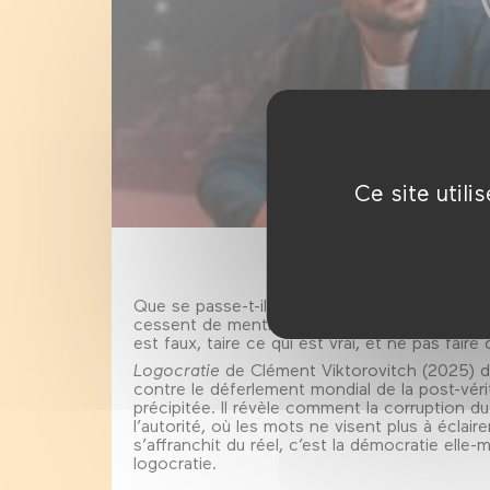
Ce site util
Que se passe-t-il quand les discours du pouv
cessent de mentir, sans jamais avoir à en pa
est faux, taire ce qui est vrai, et ne pas fair
Logocratie
de Clément Viktorovitch (2025) d
contre le déferlement mondial de la post-véri
précipitée. Il révèle comment la corruption 
l’autorité, où les mots ne visent plus à éclaire
s’affranchit du réel, c’est la démocratie elle-
logocratie.