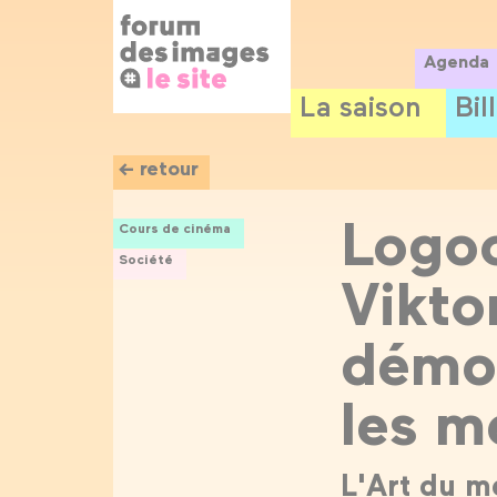
Panneau de gestion des cookies
Aller
au
contenu
Agenda
principal
La saison
Bil
← retour
Logoc
Cours de cinéma
Société
Viktor
démoc
les m
L'Art du m