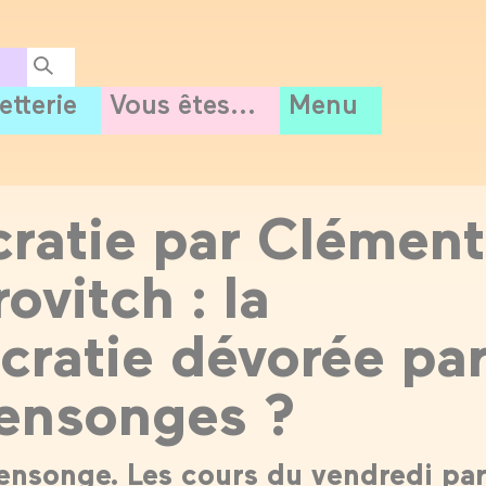
letterie
Vous êtes...
Menu
ratie par Clément
ovitch : la
ratie dévorée pa
ensonges ?
ensonge. Les cours du vendredi pa