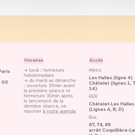
Horaires
Accès
→ lundi : fermeture
Métro
Paris
hebdomadaire
Les Halles (ligne 4)
→ du mardi au dimanche
3 00
Châtelet (lignes 1, 7
: ouverture 30min avant
14)
la première séance et
fermeture 30min après
RER
le lancement de la
Châtelet-Les Halles
dernière séance, se
(Lignes A, B, D)
reporter
à notre agenda
Bus
67, 74, 85
arrêt Coquillière-Le