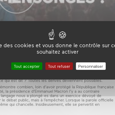
ise des cookies et vous donne le contrôle sur 
souhaitez activer
Tout accepter
Tout refuser
Personnaliser
oir cèdent à la déloyauté ? Quand les gouvernant·es ne
yer le prix ? Quand la communication se permet de dire ce qui
e ce qui est dit ? Toutes les dérives deviennent possibles.
émontre combien, loin d’avoir protégé la République française
té, la présidence d’Emmanuel Macron l’y a au contraire
du langage nous a plongé·es dans un exercice dévoyé de
r le débat public, mais à l’empêcher. Lorsque la parole officielle
même qui chancelle. Insidieusement, elle se pervertit en